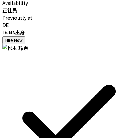
Availability
正社員
Previously at
DE
DeNA出身
Hire Now