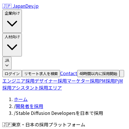
🇯🇵 JapanDev.jp
企業向け
人材向け
JA
Contact
ログイン
リモート求人を検索
48時間以内に採用開始
エンジニア採用
デザイナー採用
マーケター採用
PM採用
PjM
採用
アシスタント採用
エリア
ホーム
/
開発者を採用
/
Stable Diffusion Developersを日本で採用
🇯🇵
東京・日本の採用プラットフォーム