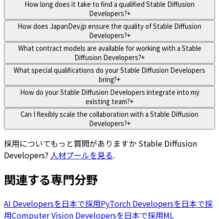
How long does it take to find a qualified Stable Diffusion
Developers?
+
How does JapanDev.jp ensure the quality of Stable Diffusion
Developers?
+
What contract models are available for working with a Stable
Diffusion Developers?
+
What special qualifications do your Stable Diffusion Developers
bring?
+
How do your Stable Diffusion Developers integrate into my
existing team?
+
Can I flexibly scale the collaboration with a Stable Diffusion
Developers?
+
採用についてもっと質問がありますか
Stable Diffusion
Developers
?
人材プールを見る
.
関連する専門分野
AI Developersを日本で採用
PyTorch Developersを日本で採
用
Computer Vision Developersを日本で採用
ML