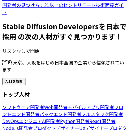
開発者の見つけ方：21以上のヒント
リモート技術面接ガイ
ド
Stable Diffusion Developersを日本で
採用 の次の人材がすぐ見つかります！
リスクなしで開始。
🇯🇵
東京、大阪をはじめ日本全国の企業から信頼されてい
ます
人材を採用
トップ人材
ソフトウェア開発者
Web開発者
モバイルアプリ開発者
フロ
ントエンド開発者
バックエンド開発者
フルスタック開発者
DevOpsエンジニア
AI開発者
Python開発者
React開発者
Node.js開発者
プロダクトデザイナー
UXデザイナー
プロダク