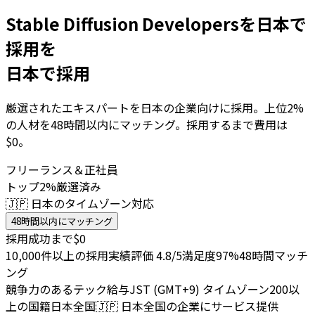
Stable Diffusion Developersを日本で
採用を
日本で採用
厳選されたエキスパートを日本の企業向けに採用。上位2%
の人材を48時間以内にマッチング。採用するまで費用は
$0。
フリーランス＆正社員
トップ2%厳選済み
🇯🇵 日本のタイムゾーン対応
48時間以内にマッチング
採用成功まで$0
10,000件以上の採用実績
評価 4.8/5
満足度97%
48時間マッチ
ング
競争力のあるテック給与
JST (GMT+9) タイムゾーン
200以
上の国籍
日本全国
🇯🇵
日本全国の企業にサービス提供