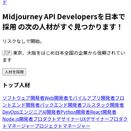
ド
Midjourney API Developersを日本で
採用 の次の人材がすぐ見つかります！
リスクなしで開始。
🇯🇵
東京、大阪をはじめ日本全国の企業から信頼されてい
ます
人材を採用
トップ人材
ソフトウェア開発者
Web開発者
モバイルアプリ開発者
フロ
ントエンド開発者
バックエンド開発者
フルスタック開発者
DevOpsエンジニア
AI開発者
Python開発者
React開発者
Node.js開発者
プロダクトデザイナー
UXデザイナー
プロダク
トマネージャー
プロジェクトマネージャー