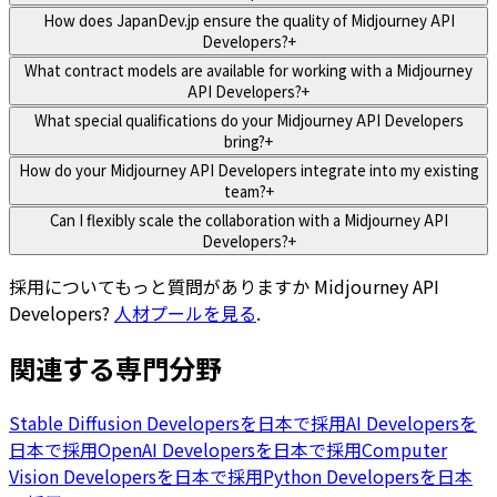
How does JapanDev.jp ensure the quality of Midjourney API
Developers?
+
What contract models are available for working with a Midjourney
API Developers?
+
What special qualifications do your Midjourney API Developers
bring?
+
How do your Midjourney API Developers integrate into my existing
team?
+
Can I flexibly scale the collaboration with a Midjourney API
Developers?
+
採用についてもっと質問がありますか
Midjourney API
Developers
?
人材プールを見る
.
関連する専門分野
Stable Diffusion Developersを日本で採用
AI Developersを
日本で採用
OpenAI Developersを日本で採用
Computer
Vision Developersを日本で採用
Python Developersを日本