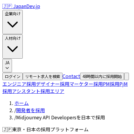
🇯🇵 JapanDev.jp
企業向け
人材向け
JA
Contact
ログイン
リモート求人を検索
48時間以内に採用開始
エンジニア採用
デザイナー採用
マーケター採用
PM採用
PjM
採用
アシスタント採用
エリア
ホーム
/
開発者を採用
/
Midjourney API Developersを日本で採用
🇯🇵
東京・日本の採用プラットフォーム