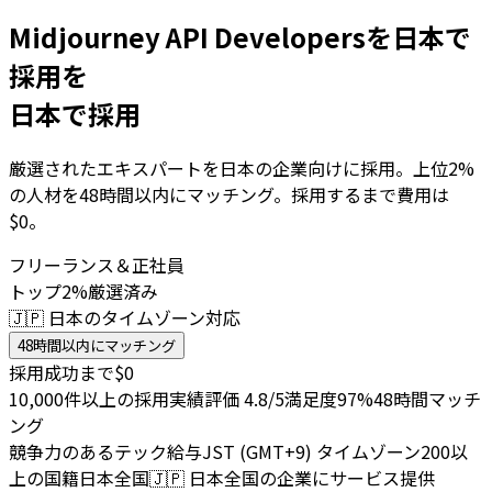
Midjourney API Developersを日本で
採用を
日本で採用
厳選されたエキスパートを日本の企業向けに採用。上位2%
の人材を48時間以内にマッチング。採用するまで費用は
$0。
フリーランス＆正社員
トップ2%厳選済み
🇯🇵 日本のタイムゾーン対応
48時間以内にマッチング
採用成功まで$0
10,000件以上の採用実績
評価 4.8/5
満足度97%
48時間マッチ
ング
競争力のあるテック給与
JST (GMT+9) タイムゾーン
200以
上の国籍
日本全国
🇯🇵
日本全国の企業にサービス提供