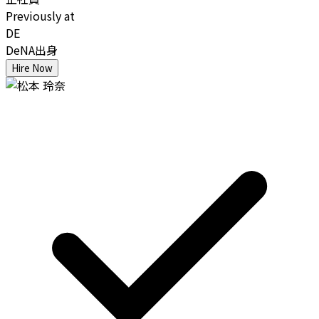
Previously at
DE
DeNA出身
Hire Now