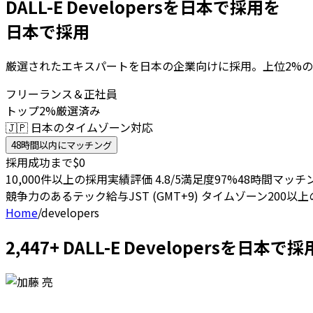
DALL-E Developersを日本で採用を
日本で採用
厳選されたエキスパートを日本の企業向けに採用。上位2%の
フリーランス＆正社員
トップ2%厳選済み
🇯🇵 日本のタイムゾーン対応
48時間以内にマッチング
採用成功まで$0
10,000件以上の採用実績
評価 4.8/5
満足度97%
48時間マッチ
競争力のあるテック給与
JST (GMT+9) タイムゾーン
200以
Home
/
developers
2,447+ DALL-E Developersを