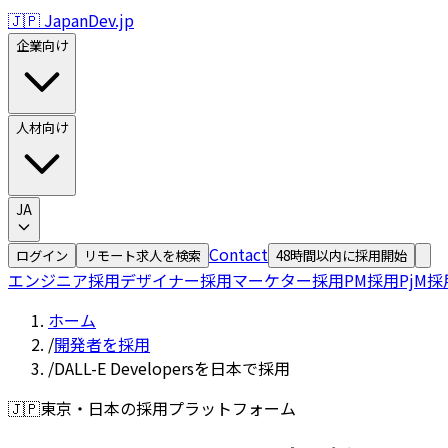
🇯🇵 JapanDev.jp
企業向け
人材向け
JA
Contact
ログイン
リモート求人を検索
48時間以内に採用開始
エンジニア採用
デザイナー採用
マーケター採用
PM採用
PjM採
ホーム
/
開発者を採用
/
DALL-E Developersを日本で採用
🇯🇵
東京・日本の採用プラットフォーム