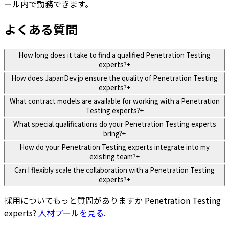
ール内で勤務できます。
よくある質問
How long does it take to find a qualified Penetration Testing
experts?
+
How does JapanDev.jp ensure the quality of Penetration Testing
experts?
+
What contract models are available for working with a Penetration
Testing experts?
+
What special qualifications do your Penetration Testing experts
bring?
+
How do your Penetration Testing experts integrate into my
existing team?
+
Can I flexibly scale the collaboration with a Penetration Testing
experts?
+
採用についてもっと質問がありますか
Penetration Testing
experts
?
人材プールを見る
.