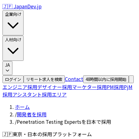
🇯🇵 JapanDev.jp
企業向け
人材向け
JA
Contact
ログイン
リモート求人を検索
48時間以内に採用開始
エンジニア採用
デザイナー採用
マーケター採用
PM採用
PjM
採用
アシスタント採用
エリア
ホーム
/
開発者を採用
/
Penetration Testing Expertsを日本で採用
🇯🇵
東京・日本の採用プラットフォーム