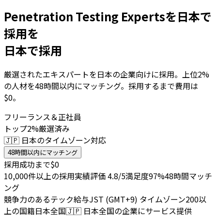
Penetration Testing Expertsを日本で
採用を
日本で採用
厳選されたエキスパートを日本の企業向けに採用。上位2%
の人材を48時間以内にマッチング。採用するまで費用は
$0。
フリーランス＆正社員
トップ2%厳選済み
🇯🇵 日本のタイムゾーン対応
48時間以内にマッチング
採用成功まで$0
10,000件以上の採用実績
評価 4.8/5
満足度97%
48時間マッチ
ング
競争力のあるテック給与
JST (GMT+9) タイムゾーン
200以
上の国籍
日本全国
🇯🇵
日本全国の企業にサービス提供