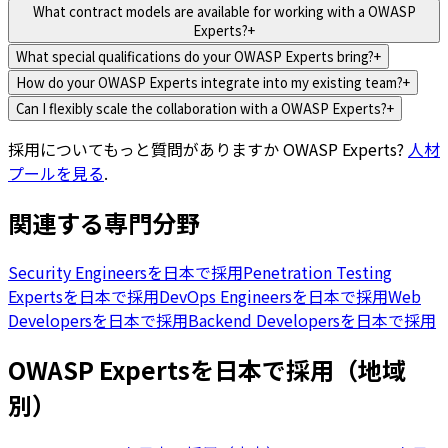
What contract models are available for working with a OWASP
Experts?
+
What special qualifications do your OWASP Experts bring?
+
How do your OWASP Experts integrate into my existing team?
+
Can I flexibly scale the collaboration with a OWASP Experts?
+
採用についてもっと質問がありますか
OWASP Experts
?
人材
プールを見る
.
関連する専門分野
Security Engineersを日本で採用
Penetration Testing
Expertsを日本で採用
DevOps Engineersを日本で採用
Web
Developersを日本で採用
Backend Developersを日本で採用
OWASP Expertsを日本で採用（地域
別）