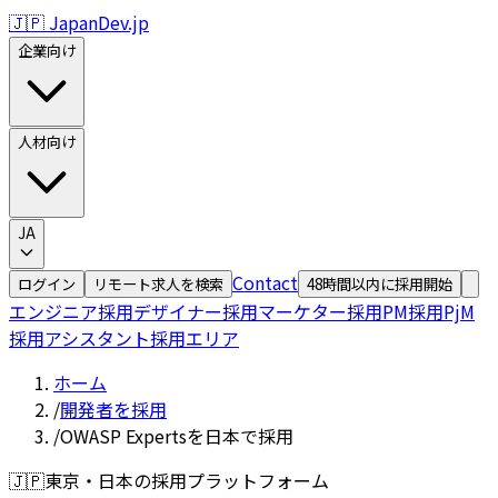
🇯🇵 JapanDev.jp
企業向け
人材向け
JA
Contact
ログイン
リモート求人を検索
48時間以内に採用開始
エンジニア採用
デザイナー採用
マーケター採用
PM採用
PjM
採用
アシスタント採用
エリア
ホーム
/
開発者を採用
/
OWASP Expertsを日本で採用
🇯🇵
東京・日本の採用プラットフォーム