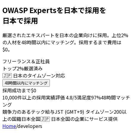
OWASP Expertsを日本で採用を
日本で採用
厳選されたエキスパートを日本の企業向けに採用。上位2%
の人材を48時間以内にマッチング。採用するまで費用は
$0。
フリーランス＆正社員
トップ2%厳選済み
🇯🇵 日本のタイムゾーン対応
48時間以内にマッチング
採用成功まで$0
10,000件以上の採用実績
評価 4.8/5
満足度97%
48時間マッチ
ング
競争力のあるテック給与
JST (GMT+9) タイムゾーン
200以
上の国籍
日本全国
🇯🇵
日本全国の企業にサービス提供
Home
/
developers