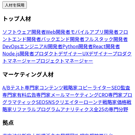
人材を採用
トップ人材
ソフトウェア開発者
Web開発者
モバイルアプリ開発者
フロ
ントエンド開発者
バックエンド開発者
フルスタック開発者
DevOpsエンジニア
AI開発者
Python開発者
React開発者
Node.js開発者
プロダクトデザイナー
UXデザイナー
プロダク
トマネージャー
プロジェクトマネージャー
マーケティング人材
A/Bテスト専門家
コンテンツ戦略家
コピーライター
SEO監査
専門家
有料広告専門家
メールマーケティング
CRO専門家
プロ
グラマティックSEO
SNSクリエイター
ローンチ戦略家
価格戦
略家
リファラルプログラム
アナリティクス
全25の専門分野
拠点