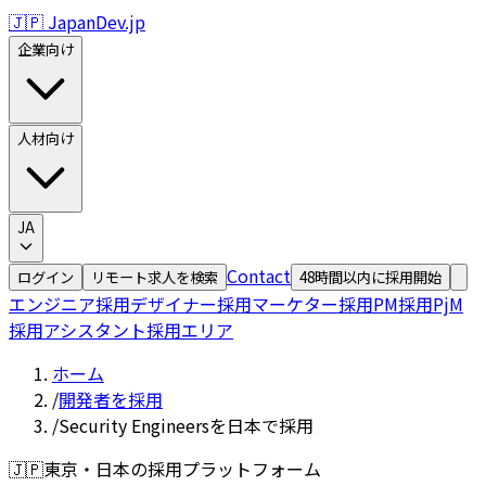
🇯🇵 JapanDev.jp
企業向け
人材向け
JA
Contact
ログイン
リモート求人を検索
48時間以内に採用開始
エンジニア採用
デザイナー採用
マーケター採用
PM採用
PjM
採用
アシスタント採用
エリア
ホーム
/
開発者を採用
/
Security Engineersを日本で採用
🇯🇵
東京・日本の採用プラットフォーム