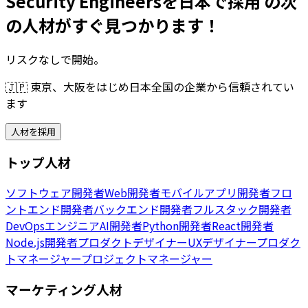
Security Engineersを日本で採用 の次
の人材がすぐ見つかります！
リスクなしで開始。
🇯🇵
東京、大阪をはじめ日本全国の企業から信頼されてい
ます
人材を採用
トップ人材
ソフトウェア開発者
Web開発者
モバイルアプリ開発者
フロ
ントエンド開発者
バックエンド開発者
フルスタック開発者
DevOpsエンジニア
AI開発者
Python開発者
React開発者
Node.js開発者
プロダクトデザイナー
UXデザイナー
プロダク
トマネージャー
プロジェクトマネージャー
マーケティング人材