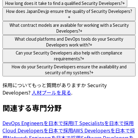
How long does it take to find a qualified Security Developers?
+
How does JapanDev.jp ensure the quality of Security Developers?
+
What contract models are available for working with a Security
Developers?
+
What cloud platforms and DevOps tools do your Security
Developers work with?
+
Can your Security Developers also help with compliance
requirements?
+
How do your Security Developers ensure the availability and
security of my systems?
+
採用についてもっと質問がありますか
Security
Developers
?
人材プールを見る
.
関連する専門分野
DevOps Engineersを日本で採用
IT Specialistsを日本で採用
Cloud Developersを日本で採用
AWS Developersを日本で採
用
Network Engineersを日本で採用
Software Developersを