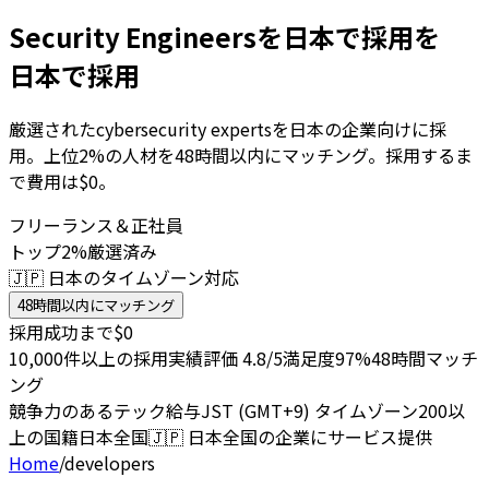
Security Engineersを日本で採用を
日本で採用
厳選されたcybersecurity expertsを日本の企業向けに採
用。上位2%の人材を48時間以内にマッチング。採用するま
で費用は$0。
フリーランス＆正社員
トップ2%厳選済み
🇯🇵 日本のタイムゾーン対応
48時間以内にマッチング
採用成功まで$0
10,000件以上の採用実績
評価 4.8/5
満足度97%
48時間マッチ
ング
競争力のあるテック給与
JST (GMT+9) タイムゾーン
200以
上の国籍
日本全国
🇯🇵
日本全国の企業にサービス提供
Home
/
developers