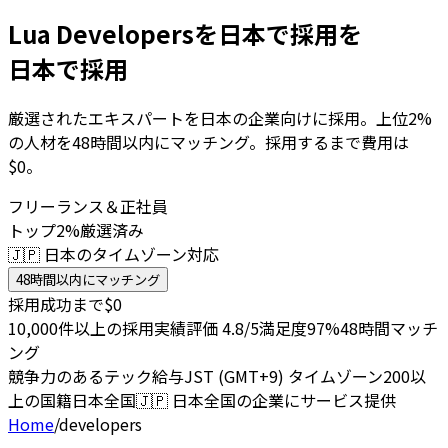
Lua Developersを日本で採用を
日本で採用
厳選されたエキスパートを日本の企業向けに採用。上位2%
の人材を48時間以内にマッチング。採用するまで費用は
$0。
フリーランス＆正社員
トップ2%厳選済み
🇯🇵 日本のタイムゾーン対応
48時間以内にマッチング
採用成功まで$0
10,000件以上の採用実績
評価 4.8/5
満足度97%
48時間マッチ
ング
競争力のあるテック給与
JST (GMT+9) タイムゾーン
200以
上の国籍
日本全国
🇯🇵
日本全国の企業にサービス提供
Home
/
developers