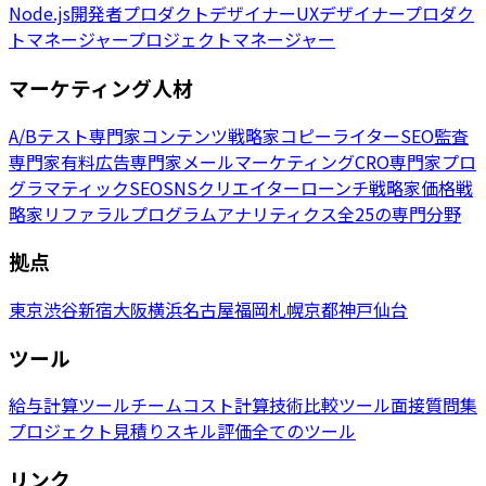
Node.js開発者
プロダクトデザイナー
UXデザイナー
プロダク
トマネージャー
プロジェクトマネージャー
マーケティング人材
A/Bテスト専門家
コンテンツ戦略家
コピーライター
SEO監査
専門家
有料広告専門家
メールマーケティング
CRO専門家
プロ
グラマティックSEO
SNSクリエイター
ローンチ戦略家
価格戦
略家
リファラルプログラム
アナリティクス
全25の専門分野
拠点
東京
渋谷
新宿
大阪
横浜
名古屋
福岡
札幌
京都
神戸
仙台
ツール
給与計算ツール
チームコスト計算
技術比較ツール
面接質問集
プロジェクト見積り
スキル評価
全てのツール
リンク