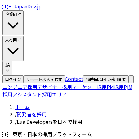
🇯🇵 JapanDev.jp
企業向け
人材向け
JA
Contact
ログイン
リモート求人を検索
48時間以内に採用開始
エンジニア採用
デザイナー採用
マーケター採用
PM採用
PjM
採用
アシスタント採用
エリア
ホーム
/
開発者を採用
/
Lua Developersを日本で採用
🇯🇵
東京・日本の採用プラットフォーム