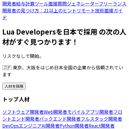
開発者給与計算ツール
面接質問ジェネレーター
フリーランス
開発者の見つけ方：21以上のヒント
リモート技術面接ガイ
ド
Lua Developersを日本で採用 の次の人
材がすぐ見つかります！
リスクなしで開始。
🇯🇵
東京、大阪をはじめ日本全国の企業から信頼されてい
ます
人材を採用
トップ人材
ソフトウェア開発者
Web開発者
モバイルアプリ開発者
フロ
ントエンド開発者
バックエンド開発者
フルスタック開発者
DevOpsエンジニア
AI開発者
Python開発者
React開発者