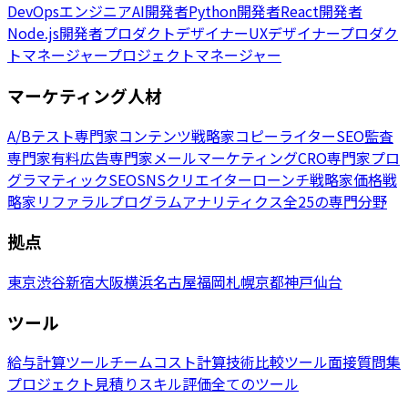
DevOpsエンジニア
AI開発者
Python開発者
React開発者
Node.js開発者
プロダクトデザイナー
UXデザイナー
プロダク
トマネージャー
プロジェクトマネージャー
マーケティング人材
A/Bテスト専門家
コンテンツ戦略家
コピーライター
SEO監査
専門家
有料広告専門家
メールマーケティング
CRO専門家
プロ
グラマティックSEO
SNSクリエイター
ローンチ戦略家
価格戦
略家
リファラルプログラム
アナリティクス
全25の専門分野
拠点
東京
渋谷
新宿
大阪
横浜
名古屋
福岡
札幌
京都
神戸
仙台
ツール
給与計算ツール
チームコスト計算
技術比較ツール
面接質問集
プロジェクト見積り
スキル評価
全てのツール