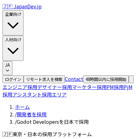
🇯🇵 JapanDev.jp
企業向け
人材向け
JA
Contact
ログイン
リモート求人を検索
48時間以内に採用開始
エンジニア採用
デザイナー採用
マーケター採用
PM採用
PjM
採用
アシスタント採用
エリア
ホーム
/
開発者を採用
/
Godot Developersを日本で採用
🇯🇵
東京・日本の採用プラットフォーム