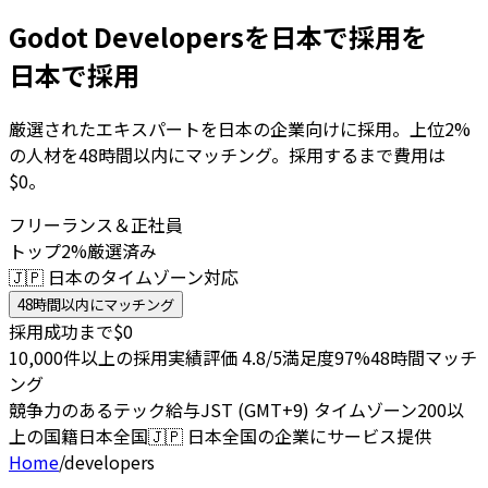
Godot Developersを日本で採用を
日本で採用
厳選されたエキスパートを日本の企業向けに採用。上位2%
の人材を48時間以内にマッチング。採用するまで費用は
$0。
フリーランス＆正社員
トップ2%厳選済み
🇯🇵 日本のタイムゾーン対応
48時間以内にマッチング
採用成功まで$0
10,000件以上の採用実績
評価 4.8/5
満足度97%
48時間マッチ
ング
競争力のあるテック給与
JST (GMT+9) タイムゾーン
200以
上の国籍
日本全国
🇯🇵
日本全国の企業にサービス提供
Home
/
developers