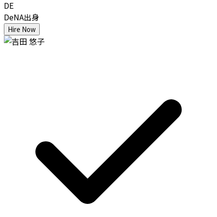
DE
DeNA出身
Hire Now