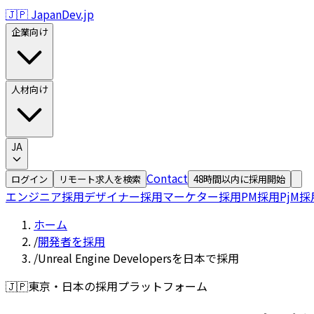
🇯🇵 JapanDev.jp
企業向け
人材向け
JA
Contact
ログイン
リモート求人を検索
48時間以内に採用開始
エンジニア採用
デザイナー採用
マーケター採用
PM採用
PjM採
ホーム
/
開発者を採用
/
Unreal Engine Developersを日本で採用
🇯🇵
東京・日本の採用プラットフォーム