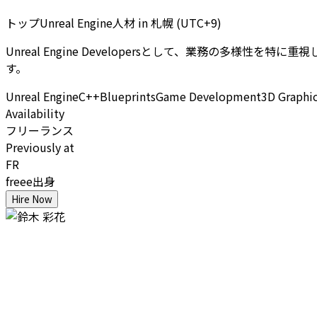
トップUnreal Engine人材
in
札幌 (UTC+9)
Unreal Engine Developersとして、業務の多様性を特に
す。
Unreal Engine
C++
Blueprints
Game Development
3D Graphi
Availability
フリーランス
Previously at
FR
freee出身
Hire Now