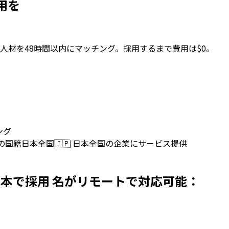
採用を
人材を48時間以内にマッチング。採用するまで費用は$0。
ング
上の国籍
日本全国
🇯🇵
日本全国の企業にサービス提供
opersを日本で採用 名がリモートで対応可能：