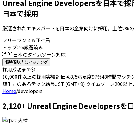
Unreal Engine Developersを日本で
日本で採用
厳選されたエキスパートを日本の企業向けに採用。上位2%の
フリーランス＆正社員
トップ2%厳選済み
🇯🇵 日本のタイムゾーン対応
48時間以内にマッチング
採用成功まで$0
10,000件以上の採用実績
評価 4.8/5
満足度97%
48時間マッチ
競争力のあるテック給与
JST (GMT+9) タイムゾーン
200以
Home
/
developers
2,120+ Unreal Engine Devel