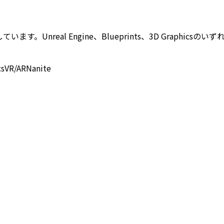
重視しています。Unreal Engine、Blueprints、3D Gr
cs
VR/AR
Nanite