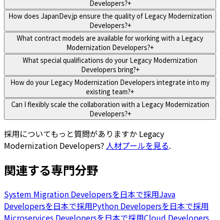
Developers?
+
How does JapanDev.jp ensure the quality of Legacy Modernization
Developers?
+
What contract models are available for working with a Legacy
Modernization Developers?
+
What special qualifications do your Legacy Modernization
Developers bring?
+
How do your Legacy Modernization Developers integrate into my
existing team?
+
Can I flexibly scale the collaboration with a Legacy Modernization
Developers?
+
採用についてもっと質問がありますか
Legacy
Modernization Developers
?
人材プールを見る
.
関連する専門分野
System Migration Developersを日本で採用
Java
Developersを日本で採用
Python Developersを日本で採用
Microservices Developersを日本で採用
Cloud Developers