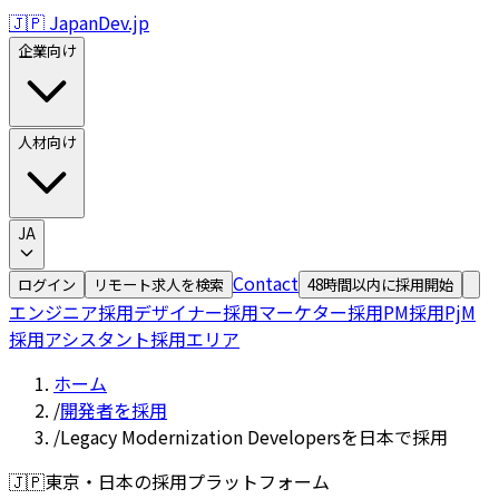
🇯🇵 JapanDev.jp
企業向け
人材向け
JA
Contact
ログイン
リモート求人を検索
48時間以内に採用開始
エンジニア採用
デザイナー採用
マーケター採用
PM採用
PjM
採用
アシスタント採用
エリア
ホーム
/
開発者を採用
/
Legacy Modernization Developersを日本で採用
🇯🇵
東京・日本の採用プラットフォーム