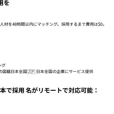
採用を
人材を48時間以内にマッチング。採用するまで費用は$0。
ング
上の国籍
日本全国
🇯🇵
日本全国の企業にサービス提供
opersを日本で採用 名がリモートで対応可能：