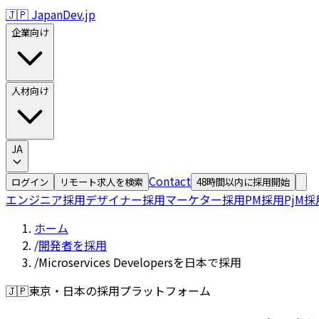
🇯🇵 JapanDev.jp
企業向け
人材向け
JA
Contact
ログイン
リモート求人を検索
48時間以内に採用開始
エンジニア採用
デザイナー採用
マーケター採用
PM採用
PjM採
ホーム
/
開発者を採用
/
Microservices Developersを日本で採用
🇯🇵
東京・日本の採用プラットフォーム