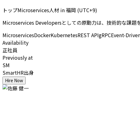
トップMicroservices人材
in
福岡 (UTC+9)
Microservices Developersとしての原動力
Microservices
Docker
Kubernetes
REST API
gRPC
Event-Drive
Availability
正社員
Previously at
SM
SmartHR出身
Hire Now