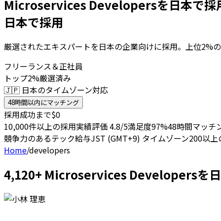
Microservices Developersを日本で
日本で採用
厳選されたエキスパートを日本の企業向けに採用。上位2%の
フリーランス＆正社員
トップ2%厳選済み
🇯🇵 日本のタイムゾーン対応
48時間以内にマッチング
採用成功まで$0
10,000件以上の採用実績
評価 4.8/5
満足度97%
48時間マッチ
競争力のあるテック給与
JST (GMT+9) タイムゾーン
200以
Home
/
developers
4,120+ Microservices Devel