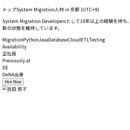
トップSystem Migration人材
in
京都 (UTC+9)
System Migration Developersとして10年以
新の状態を維持しています。
Migration
Python
Java
Database
Cloud
ETL
Testing
Availability
正社員
Previously at
DE
DeNA出身
Hire Now