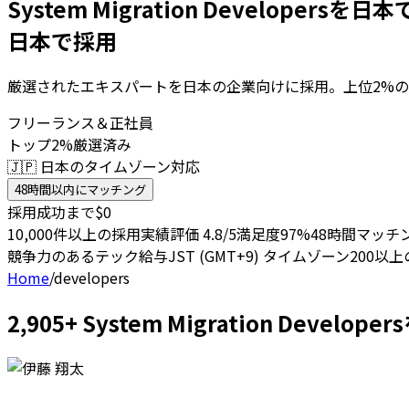
System Migration Developersを
日本で採用
厳選されたエキスパートを日本の企業向けに採用。上位2%の
フリーランス＆正社員
トップ2%厳選済み
🇯🇵 日本のタイムゾーン対応
48時間以内にマッチング
採用成功まで$0
10,000件以上の採用実績
評価 4.8/5
満足度97%
48時間マッチ
競争力のあるテック給与
JST (GMT+9) タイムゾーン
200以
Home
/
developers
2,905+ System Migration De