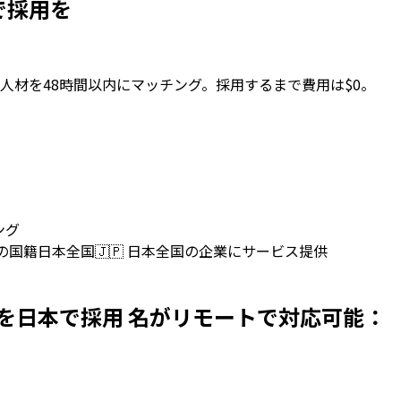
日本で採用を
人材を48時間以内にマッチング。採用するまで費用は$0。
ング
上の国籍
日本全国
🇯🇵
日本全国の企業にサービス提供
velopersを日本で採用 名がリモートで対応可能：