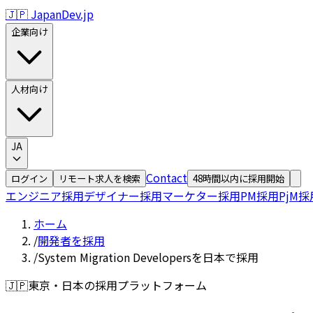
🇯🇵 JapanDev.jp
企業向け
人材向け
JA
Contact
ログイン
リモート求人を検索
48時間以内に採用開始
エンジニア採用
デザイナー採用
マーケター採用
PM採用
PjM採
ホーム
/
開発者を採用
/
System Migration Developersを日本で採用
🇯🇵
東京・日本の採用プラットフォーム