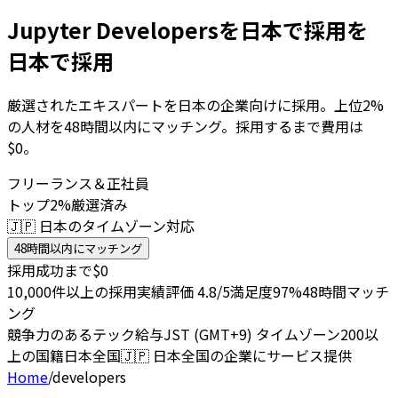
Jupyter Developersを日本で採用を
日本で採用
厳選されたエキスパートを日本の企業向けに採用。上位2%
の人材を48時間以内にマッチング。採用するまで費用は
$0。
フリーランス＆正社員
トップ2%厳選済み
🇯🇵 日本のタイムゾーン対応
48時間以内にマッチング
採用成功まで$0
10,000件以上の採用実績
評価 4.8/5
満足度97%
48時間マッチ
ング
競争力のあるテック給与
JST (GMT+9) タイムゾーン
200以
上の国籍
日本全国
🇯🇵
日本全国の企業にサービス提供
Home
/
developers