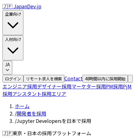
🇯🇵 JapanDev.jp
企業向け
人材向け
JA
Contact
ログイン
リモート求人を検索
48時間以内に採用開始
エンジニア採用
デザイナー採用
マーケター採用
PM採用
PjM
採用
アシスタント採用
エリア
ホーム
/
開発者を採用
/
Jupyter Developersを日本で採用
🇯🇵
東京・日本の採用プラットフォーム