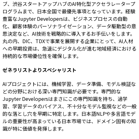
ブ、渋谷スタートアップハブのAI特化型アクセラレータープ
ログラムまで、日本全国で最優先事項となっています。経験
豊富なJupyter Developersは、ビジネスプロセスの自動
化、顧客体験のパーソナライゼーション、データ駆動型の意
思決定など、AI技術を戦略的に導入するお手伝いをします。
丸の内、DIC、TDXで事業を展開する企業にとって、AI人材
への早期投資は、急速にデジタル化が進む地域経済における
持続的な市場優位性を確保します。
ゼネラリストよりスペシャリスト
AIプロジェクトには、機械学習、データ準備、モデル検証な
どの分野における深い専門知識が必要です。専門的な
Jupyter Developersはまさにこの専門知識を持ち、過学
習、学習データのバイアス、不十分なモデル監視などの一般
的な落とし穴を早期に特定します。日本語NLPや多言語モデ
ルの重要性が高まっている日本市場では、ドメイン固有の知
識が特に価値を発揮します。