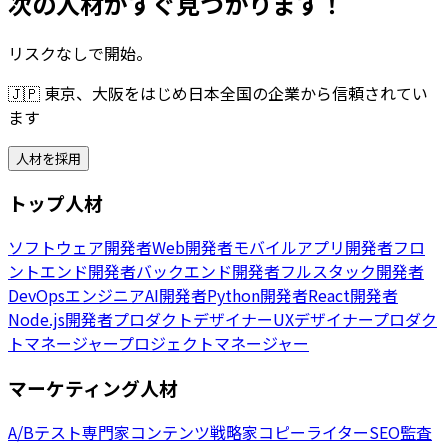
次の人材がすぐ見つかります！
リスクなしで開始。
🇯🇵
東京、大阪をはじめ日本全国の企業から信頼されてい
ます
人材を採用
トップ人材
ソフトウェア開発者
Web開発者
モバイルアプリ開発者
フロ
ントエンド開発者
バックエンド開発者
フルスタック開発者
DevOpsエンジニア
AI開発者
Python開発者
React開発者
Node.js開発者
プロダクトデザイナー
UXデザイナー
プロダク
トマネージャー
プロジェクトマネージャー
マーケティング人材
A/Bテスト専門家
コンテンツ戦略家
コピーライター
SEO監査