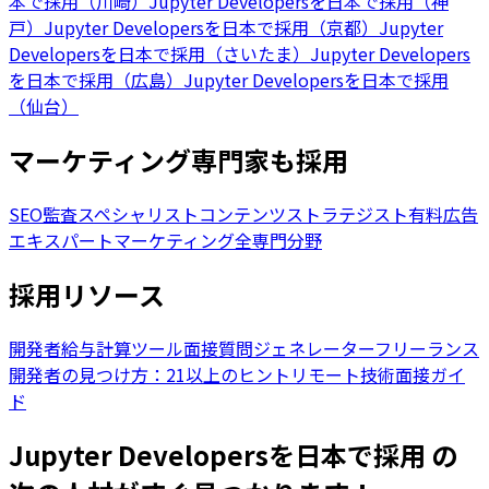
本で採用（川崎）
Jupyter Developersを日本で採用（神
戸）
Jupyter Developersを日本で採用（京都）
Jupyter
Developersを日本で採用（さいたま）
Jupyter Developers
を日本で採用（広島）
Jupyter Developersを日本で採用
（仙台）
マーケティング専門家も採用
SEO監査スペシャリスト
コンテンツストラテジスト
有料広告
エキスパート
マーケティング全専門分野
採用リソース
開発者給与計算ツール
面接質問ジェネレーター
フリーランス
開発者の見つけ方：21以上のヒント
リモート技術面接ガイ
ド
Jupyter Developersを日本で採用 の