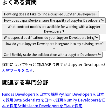
よくある質問
How long does it take to find a qualified Jupyter Developers?
+
How does JapanDev.jp ensure the quality of Jupyter Developers?
+
What contract models are available for working with a Jupyter
Developers?
+
What special qualifications do your Jupyter Developers bring?
+
How do your Jupyter Developers integrate into my existing team?
+
Can I flexibly scale the collaboration with a Jupyter Developers?
+
採用についてもっと質問がありますか
Jupyter Developers
?
人材プールを見る
.
関連する専門分野
Pandas Developersを日本で採用
Python Developersを日本
で採用
Data Scientistsを日本で採用
NumPy Developersを日
本で採用
Scikit-learn Developersを日本で採用