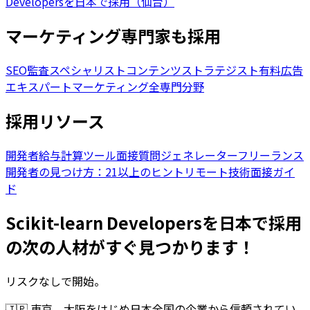
Developersを日本で採用（仙台）
マーケティング専門家も採用
SEO監査スペシャリスト
コンテンツストラテジスト
有料広告
エキスパート
マーケティング全専門分野
採用リソース
開発者給与計算ツール
面接質問ジェネレーター
フリーランス
開発者の見つけ方：21以上のヒント
リモート技術面接ガイ
ド
Scikit-learn Developersを日本で採用
の次の人材がすぐ見つかります！
リスクなしで開始。
🇯🇵
東京、大阪をはじめ日本全国の企業から信頼されてい