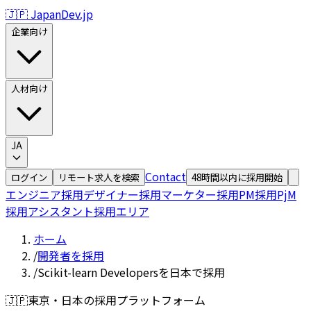
🇯🇵 JapanDev.jp
企業向け
人材向け
JA
Contact
ログイン
リモート求人を検索
48時間以内に採用開始
エンジニア採用
デザイナー採用
マーケター採用
PM採用
PjM
採用
アシスタント採用
エリア
ホーム
/
開発者を採用
/
Scikit-learn Developersを日本で採用
🇯🇵
東京・日本の採用プラットフォーム