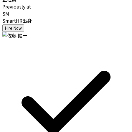
Previously at
SM
SmartHR出身
Hire Now