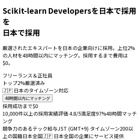
Scikit-learn Developersを日本で採用
を
日本で採用
厳選されたエキスパートを日本の企業向けに採用。上位2%
の人材を48時間以内にマッチング。採用するまで費用は
$0。
フリーランス＆正社員
トップ2%厳選済み
🇯🇵 日本のタイムゾーン対応
48時間以内にマッチング
採用成功まで$0
10,000件以上の採用実績
評価 4.8/5
満足度97%
48時間マッチ
ング
競争力のあるテック給与
JST (GMT+9) タイムゾーン
200以
上の国籍
日本全国
🇯🇵
日本全国の企業にサービス提供