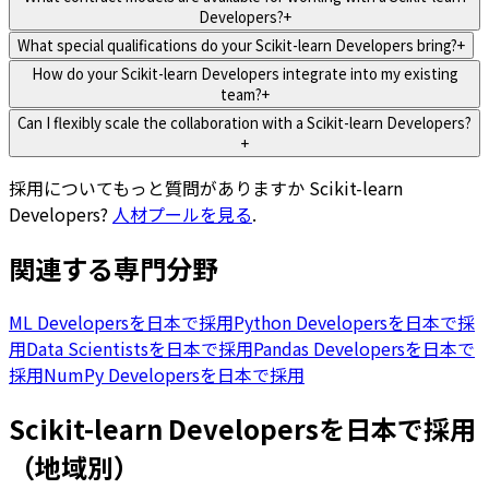
Developers?
+
What special qualifications do your Scikit-learn Developers bring?
+
How do your Scikit-learn Developers integrate into my existing
team?
+
Can I flexibly scale the collaboration with a Scikit-learn Developers?
+
採用についてもっと質問がありますか
Scikit-learn
Developers
?
人材プールを見る
.
関連する専門分野
ML Developersを日本で採用
Python Developersを日本で採
用
Data Scientistsを日本で採用
Pandas Developersを日本で
採用
NumPy Developersを日本で採用
Scikit-learn Developersを日本で採用
（地域別）