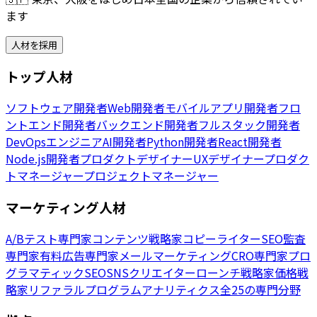
ます
人材を採用
トップ人材
ソフトウェア開発者
Web開発者
モバイルアプリ開発者
フロ
ントエンド開発者
バックエンド開発者
フルスタック開発者
DevOpsエンジニア
AI開発者
Python開発者
React開発者
Node.js開発者
プロダクトデザイナー
UXデザイナー
プロダク
トマネージャー
プロジェクトマネージャー
マーケティング人材
A/Bテスト専門家
コンテンツ戦略家
コピーライター
SEO監査
専門家
有料広告専門家
メールマーケティング
CRO専門家
プロ
グラマティックSEO
SNSクリエイター
ローンチ戦略家
価格戦
略家
リファラルプログラム
アナリティクス
全25の専門分野