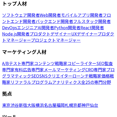
トップ人材
ソフトウェア開発者
Web開発者
モバイルアプリ開発者
フロ
ントエンド開発者
バックエンド開発者
フルスタック開発者
DevOpsエンジニア
AI開発者
Python開発者
React開発者
Node.js開発者
プロダクトデザイナー
UXデザイナー
プロダク
トマネージャー
プロジェクトマネージャー
マーケティング人材
A/Bテスト専門家
コンテンツ戦略家
コピーライター
SEO監査
専門家
有料広告専門家
メールマーケティング
CRO専門家
プロ
グラマティックSEO
SNSクリエイター
ローンチ戦略家
価格戦
略家
リファラルプログラム
アナリティクス
全25の専門分野
拠点
東京
渋谷
新宿
大阪
横浜
名古屋
福岡
札幌
京都
神戸
仙台
ツール