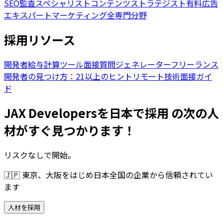
SEO監査スペシャリスト
コンテンツストラテジスト
有料広告
エキスパート
マーケティング全専門分野
採用リソース
開発者給与計算ツール
面接質問ジェネレーター
フリーランス
開発者の見つけ方：21以上のヒント
リモート技術面接ガイ
ド
JAX Developersを日本で採用 の次の人
材がすぐ見つかります！
リスクなしで開始。
🇯🇵
東京、大阪をはじめ日本全国の企業から信頼されてい
ます
人材を採用