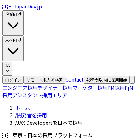
🇯🇵 JapanDev.jp
企業向け
人材向け
JA
Contact
ログイン
リモート求人を検索
48時間以内に採用開始
エンジニア採用
デザイナー採用
マーケター採用
PM採用
PjM
採用
アシスタント採用
エリア
ホーム
/
開発者を採用
/
JAX Developersを日本で採用
🇯🇵
東京・日本の採用プラットフォーム