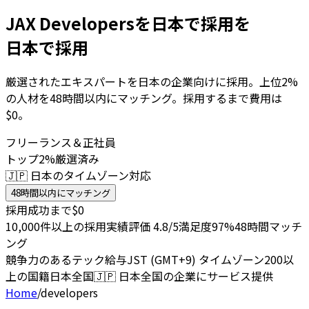
JAX Developersを日本で採用を
日本で採用
厳選されたエキスパートを日本の企業向けに採用。上位2%
の人材を48時間以内にマッチング。採用するまで費用は
$0。
フリーランス＆正社員
トップ2%厳選済み
🇯🇵 日本のタイムゾーン対応
48時間以内にマッチング
採用成功まで$0
10,000件以上の採用実績
評価 4.8/5
満足度97%
48時間マッチ
ング
競争力のあるテック給与
JST (GMT+9) タイムゾーン
200以
上の国籍
日本全国
🇯🇵
日本全国の企業にサービス提供
Home
/
developers