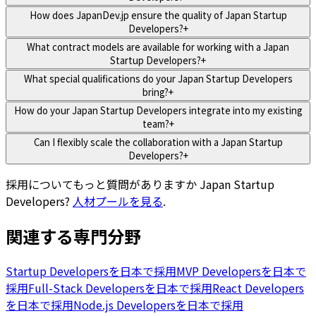
How does JapanDev.jp ensure the quality of Japan Startup
Developers?
+
What contract models are available for working with a Japan
Startup Developers?
+
What special qualifications do your Japan Startup Developers
bring?
+
How do your Japan Startup Developers integrate into my existing
team?
+
Can I flexibly scale the collaboration with a Japan Startup
Developers?
+
採用についてもっと質問がありますか
Japan Startup
Developers
?
人材プールを見る
.
関連する専門分野
Startup Developersを日本で採用
MVP Developersを日本で
採用
Full-Stack Developersを日本で採用
React Developers
を日本で採用
Node.js Developersを日本で採用