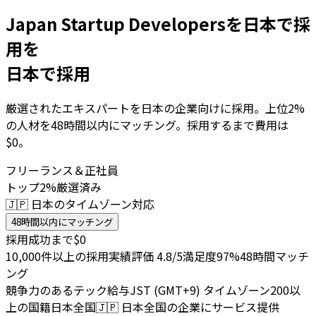
Japan Startup Developersを日本で採
用を
日本で採用
厳選されたエキスパートを日本の企業向けに採用。上位2%
の人材を48時間以内にマッチング。採用するまで費用は
$0。
フリーランス＆正社員
トップ2%厳選済み
🇯🇵 日本のタイムゾーン対応
48時間以内にマッチング
採用成功まで$0
10,000件以上の採用実績
評価 4.8/5
満足度97%
48時間マッチ
ング
競争力のあるテック給与
JST (GMT+9) タイムゾーン
200以
上の国籍
日本全国
🇯🇵
日本全国の企業にサービス提供