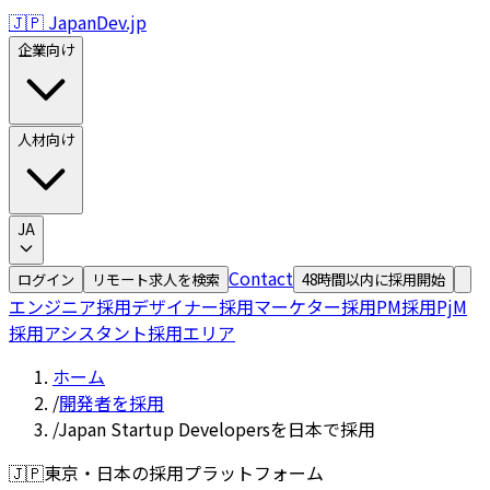
🇯🇵 JapanDev.jp
企業向け
人材向け
JA
Contact
ログイン
リモート求人を検索
48時間以内に採用開始
エンジニア採用
デザイナー採用
マーケター採用
PM採用
PjM
採用
アシスタント採用
エリア
ホーム
/
開発者を採用
/
Japan Startup Developersを日本で採用
🇯🇵
東京・日本の採用プラットフォーム