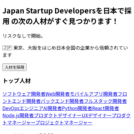
Japan Startup Developersを日本で採
用 の次の人材がすぐ見つかります！
リスクなしで開始。
🇯🇵
東京、大阪をはじめ日本全国の企業から信頼されてい
ます
人材を採用
トップ人材
ソフトウェア開発者
Web開発者
モバイルアプリ開発者
フロ
ントエンド開発者
バックエンド開発者
フルスタック開発者
DevOpsエンジニア
AI開発者
Python開発者
React開発者
Node.js開発者
プロダクトデザイナー
UXデザイナー
プロダク
トマネージャー
プロジェクトマネージャー