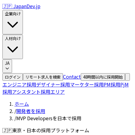
🇯🇵 JapanDev.jp
企業向け
人材向け
JA
Contact
ログイン
リモート求人を検索
48時間以内に採用開始
エンジニア採用
デザイナー採用
マーケター採用
PM採用
PjM
採用
アシスタント採用
エリア
ホーム
/
開発者を採用
/
MVP Developersを日本で採用
🇯🇵
東京・日本の採用プラットフォーム