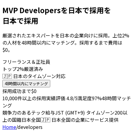
MVP Developersを日本で採用を
日本で採用
厳選されたエキスパートを日本の企業向けに採用。上位2%
の人材を48時間以内にマッチング。採用するまで費用は
$0。
フリーランス＆正社員
トップ2%厳選済み
🇯🇵 日本のタイムゾーン対応
48時間以内にマッチング
採用成功まで$0
10,000件以上の採用実績
評価 4.8/5
満足度97%
48時間マッチ
ング
競争力のあるテック給与
JST (GMT+9) タイムゾーン
200以
上の国籍
日本全国
🇯🇵
日本全国の企業にサービス提供
Home
/
developers