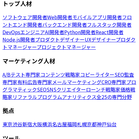
トップ人材
ソフトウェア開発者
Web開発者
モバイルアプリ開発者
フロ
ントエンド開発者
バックエンド開発者
フルスタック開発者
DevOpsエンジニア
AI開発者
Python開発者
React開発者
Node.js開発者
プロダクトデザイナー
UXデザイナー
プロダク
トマネージャー
プロジェクトマネージャー
マーケティング人材
A/Bテスト専門家
コンテンツ戦略家
コピーライター
SEO監査
専門家
有料広告専門家
メールマーケティング
CRO専門家
プロ
グラマティックSEO
SNSクリエイター
ローンチ戦略家
価格戦
略家
リファラルプログラム
アナリティクス
全25の専門分野
拠点
東京
渋谷
新宿
大阪
横浜
名古屋
福岡
札幌
京都
神戸
仙台
ツール