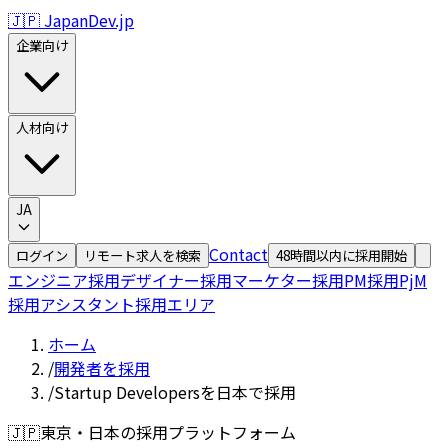
🇯🇵 JapanDev.jp
企業向け
人材向け
JA
Contact
ログイン
リモート求人を検索
48時間以内に採用開始
エンジニア採用
デザイナー採用
マーケター採用
PM採用
PjM
採用
アシスタント採用
エリア
ホーム
/
開発者を採用
/
Startup Developersを日本で採用
🇯🇵
東京・日本の採用プラットフォーム