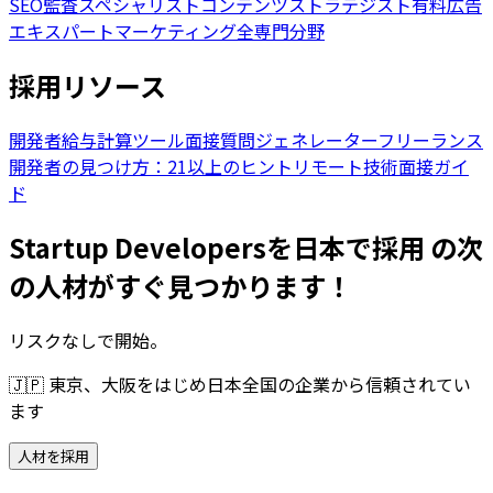
SEO監査スペシャリスト
コンテンツストラテジスト
有料広告
エキスパート
マーケティング全専門分野
採用リソース
開発者給与計算ツール
面接質問ジェネレーター
フリーランス
開発者の見つけ方：21以上のヒント
リモート技術面接ガイ
ド
Startup Developersを日本で採用 の次
の人材がすぐ見つかります！
リスクなしで開始。
🇯🇵
東京、大阪をはじめ日本全国の企業から信頼されてい
ます
人材を採用