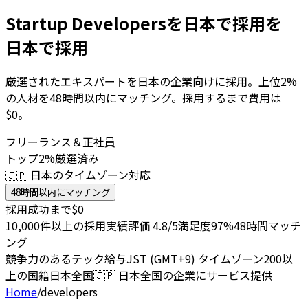
Startup Developersを日本で採用を
日本で採用
厳選されたエキスパートを日本の企業向けに採用。上位2%
の人材を48時間以内にマッチング。採用するまで費用は
$0。
フリーランス＆正社員
トップ2%厳選済み
🇯🇵 日本のタイムゾーン対応
48時間以内にマッチング
採用成功まで$0
10,000件以上の採用実績
評価 4.8/5
満足度97%
48時間マッチ
ング
競争力のあるテック給与
JST (GMT+9) タイムゾーン
200以
上の国籍
日本全国
🇯🇵
日本全国の企業にサービス提供
Home
/
developers