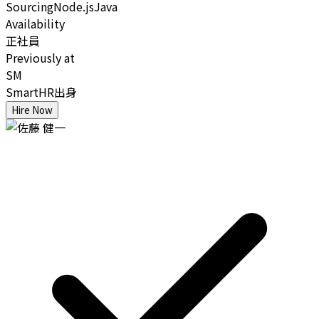
Sourcing
Node.js
Java
Availability
正社員
Previously at
SM
SmartHR出身
Hire Now