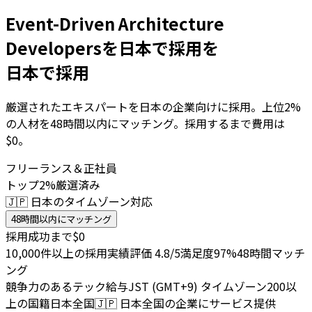
Event-Driven Architecture
Developersを日本で採用を
日本で採用
厳選されたエキスパートを日本の企業向けに採用。上位2%
の人材を48時間以内にマッチング。採用するまで費用は
$0。
フリーランス＆正社員
トップ2%厳選済み
🇯🇵 日本のタイムゾーン対応
48時間以内にマッチング
採用成功まで$0
10,000件以上の採用実績
評価 4.8/5
満足度97%
48時間マッチ
ング
競争力のあるテック給与
JST (GMT+9) タイムゾーン
200以
上の国籍
日本全国
🇯🇵
日本全国の企業にサービス提供