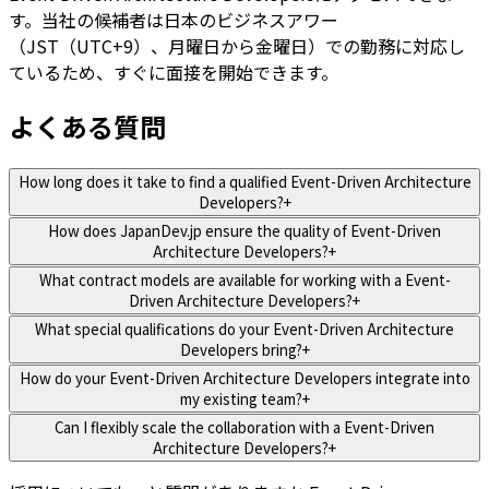
す。当社の候補者は日本のビジネスアワー
（JST（UTC+9）、月曜日から金曜日）での勤務に対応し
ているため、すぐに面接を開始できます。
よくある質問
How long does it take to find a qualified Event-Driven Architecture
Developers?
+
How does JapanDev.jp ensure the quality of Event-Driven
Architecture Developers?
+
What contract models are available for working with a Event-
Driven Architecture Developers?
+
What special qualifications do your Event-Driven Architecture
Developers bring?
+
How do your Event-Driven Architecture Developers integrate into
my existing team?
+
Can I flexibly scale the collaboration with a Event-Driven
Architecture Developers?
+