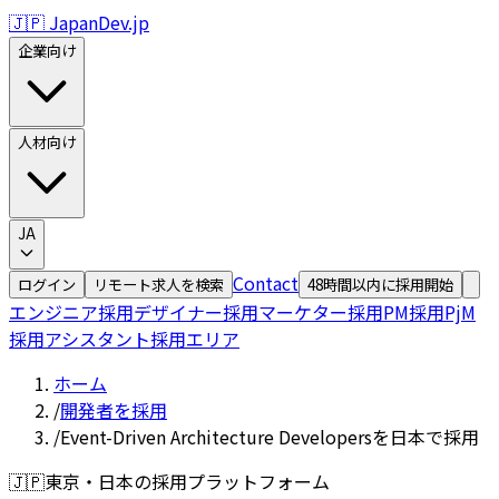
🇯🇵 JapanDev.jp
企業向け
人材向け
JA
Contact
ログイン
リモート求人を検索
48時間以内に採用開始
エンジニア採用
デザイナー採用
マーケター採用
PM採用
PjM
採用
アシスタント採用
エリア
ホーム
/
開発者を採用
/
Event-Driven Architecture Developersを日本で採用
🇯🇵
東京・日本の採用プラットフォーム