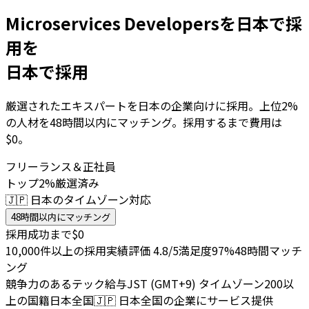
Microservices Developersを日本で採
用を
日本で採用
厳選されたエキスパートを日本の企業向けに採用。上位2%
の人材を48時間以内にマッチング。採用するまで費用は
$0。
フリーランス＆正社員
トップ2%厳選済み
🇯🇵 日本のタイムゾーン対応
48時間以内にマッチング
採用成功まで$0
10,000件以上の採用実績
評価 4.8/5
満足度97%
48時間マッチ
ング
競争力のあるテック給与
JST (GMT+9) タイムゾーン
200以
上の国籍
日本全国
🇯🇵
日本全国の企業にサービス提供