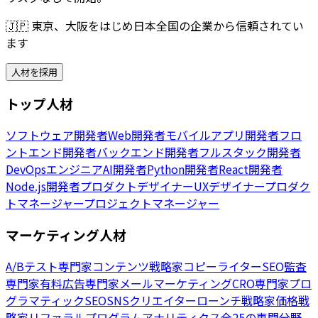
🇯🇵
東京、大阪をはじめ日本全国の企業から信頼されてい
ます
人材を採用
トップ人材
ソフトウェア開発者
Web開発者
モバイルアプリ開発者
フロ
ントエンド開発者
バックエンド開発者
フルスタック開発者
DevOpsエンジニア
AI開発者
Python開発者
React開発者
Node.js開発者
プロダクトデザイナー
UXデザイナー
プロダク
トマネージャー
プロジェクトマネージャー
マーケティング人材
A/Bテスト専門家
コンテンツ戦略家
コピーライター
SEO監査
専門家
有料広告専門家
メールマーケティング
CRO専門家
プロ
グラマティックSEO
SNSクリエイター
ローンチ戦略家
価格戦
略家
リファラルプログラム
アナリティクス
全25の専門分野