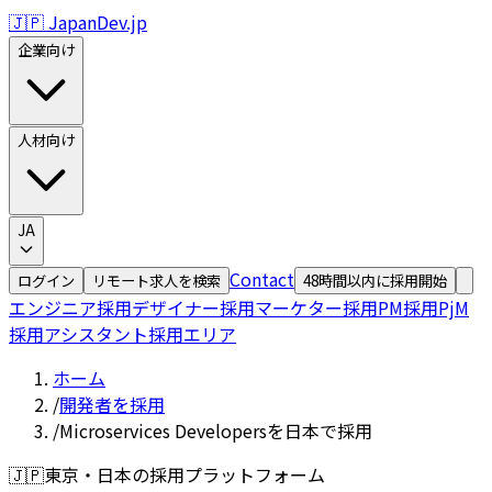
🇯🇵 JapanDev.jp
企業向け
人材向け
JA
Contact
ログイン
リモート求人を検索
48時間以内に採用開始
エンジニア採用
デザイナー採用
マーケター採用
PM採用
PjM
採用
アシスタント採用
エリア
ホーム
/
開発者を採用
/
Microservices Developersを日本で採用
🇯🇵
東京・日本の採用プラットフォーム