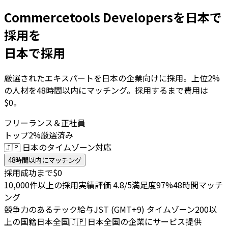
Commercetools Developersを日本で
採用を
日本で採用
厳選されたエキスパートを日本の企業向けに採用。上位2%
の人材を48時間以内にマッチング。採用するまで費用は
$0。
フリーランス＆正社員
トップ2%厳選済み
🇯🇵 日本のタイムゾーン対応
48時間以内にマッチング
採用成功まで$0
10,000件以上の採用実績
評価 4.8/5
満足度97%
48時間マッチ
ング
競争力のあるテック給与
JST (GMT+9) タイムゾーン
200以
上の国籍
日本全国
🇯🇵
日本全国の企業にサービス提供