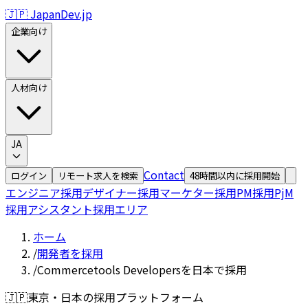
🇯🇵 JapanDev.jp
企業向け
人材向け
JA
Contact
ログイン
リモート求人を検索
48時間以内に採用開始
エンジニア採用
デザイナー採用
マーケター採用
PM採用
PjM
採用
アシスタント採用
エリア
ホーム
/
開発者を採用
/
Commercetools Developersを日本で採用
🇯🇵
東京・日本の採用プラットフォーム