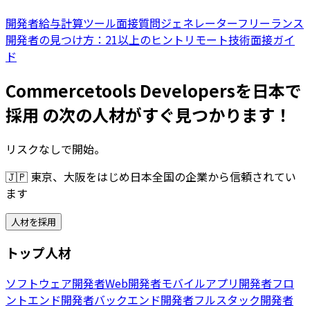
開発者給与計算ツール
面接質問ジェネレーター
フリーランス
開発者の見つけ方：21以上のヒント
リモート技術面接ガイ
ド
Commercetools Developersを日本で
採用 の次の人材がすぐ見つかります！
リスクなしで開始。
🇯🇵
東京、大阪をはじめ日本全国の企業から信頼されてい
ます
人材を採用
トップ人材
ソフトウェア開発者
Web開発者
モバイルアプリ開発者
フロ
ントエンド開発者
バックエンド開発者
フルスタック開発者