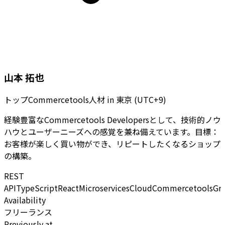
山本 拓也
トップCommercetools人材
in
東京 (UTC+9)
経験豊富なCommercetools Developersとして、技術的ノウ
ハウとユーザーニーズへの感覚を兼ね備えています。目標：
お客様が楽しく買い物ができ、リピートしたくなるショップ
の構築。
REST
API
TypeScript
React
Microservices
Cloud
Commercetools
Gr
Availability
フリーランス
Previously at