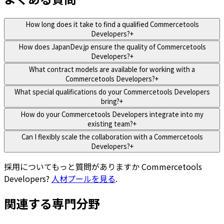
How long does it take to find a qualified Commercetools
Developers?
+
How does JapanDev.jp ensure the quality of Commercetools
Developers?
+
What contract models are available for working with a
Commercetools Developers?
+
What special qualifications do your Commercetools Developers
bring?
+
How do your Commercetools Developers integrate into my
existing team?
+
Can I flexibly scale the collaboration with a Commercetools
Developers?
+
採用についてもっと質問がありますか
Commercetools
Developers
?
人材プールを見る
.
関連する専門分野