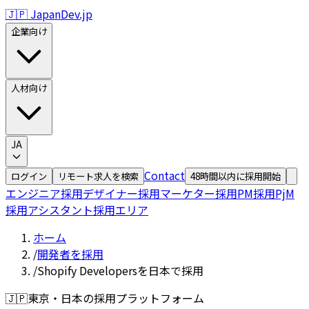
🇯🇵 JapanDev.jp
企業向け
人材向け
JA
Contact
ログイン
リモート求人を検索
48時間以内に採用開始
エンジニア採用
デザイナー採用
マーケター採用
PM採用
PjM
採用
アシスタント採用
エリア
ホーム
/
開発者を採用
/
Shopify Developersを日本で採用
🇯🇵
東京・日本の採用プラットフォーム