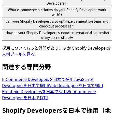
Developers?
+
What e-commerce platforms do your Shopify Developers work
with?
+
Can your Shopify Developers also optimize payment systems and
checkout processes?
+
How do your Shopify Developers support international expansion
of my online store?
+
採用についてもっと質問がありますか
Shopify Developers
?
人材プールを見る
.
関連する専門分野
E-Commerce Developersを日本で採用
JavaScript
Developersを日本で採用
Web Developersを日本で採用
Frontend Developersを日本で採用
WooCommerce
Developersを日本で採用
Shopify Developersを日本で採用（地