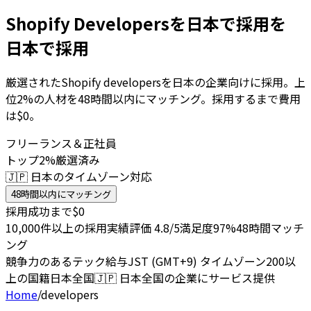
Shopify Developersを日本で採用を
日本で採用
厳選されたShopify developersを日本の企業向けに採用。上
位2%の人材を48時間以内にマッチング。採用するまで費用
は$0。
フリーランス＆正社員
トップ2%厳選済み
🇯🇵 日本のタイムゾーン対応
48時間以内にマッチング
採用成功まで$0
10,000件以上の採用実績
評価 4.8/5
満足度97%
48時間マッチ
ング
競争力のあるテック給与
JST (GMT+9) タイムゾーン
200以
上の国籍
日本全国
🇯🇵
日本全国の企業にサービス提供
Home
/
developers