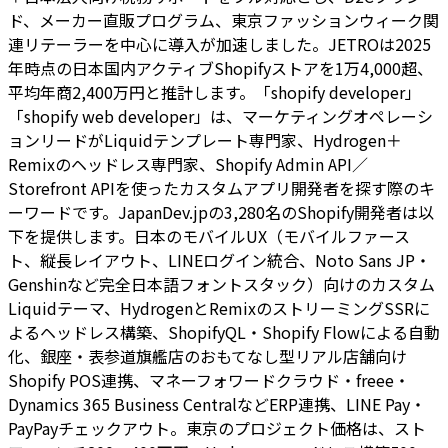
ド、メーカー直販プログラム、東京ファッションウィーク関
連リテーラーを中心に導入が加速しました。JETROは2025
年時点の日本国内アクティブShopifyストアを1万4,000超、
平均年商2,400万円と推計します。「shopify developer」
「shopify web developer」は、マーケティングオペレーシ
ョンリードがLiquidテンプレート専門家、Hydrogen＋
Remixのヘッドレス専門家、Shopify Admin API／
Storefront APIを使ったカスタムアプリ開発者を探す際のキ
ーワードです。JapanDev.jpの3,280名のShopify開発者は以
下を提供します。日本のモバイルUX（モバイルファース
ト、縦長レイアウト、LINEログイン統合、Noto Sans JP・
Genshinなど完全日本語フォントスタック）向けのカスタム
Liquidテーマ、HydrogenとRemixのストリーミングSSRに
よるヘッドレス構築、ShopifyQL・Shopify Flowによる自動
化、銀座・表参道旗艦店のおもてなし型リアル店舗向け
Shopify POS連携、マネーフォワードクラウド・freee・
Dynamics 365 Business CentralなどERP連携、LINE Pay・
PayPayチェックアウト。東京のプロジェクト価格は、スト