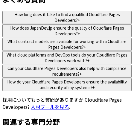
How long does it take to find a qualified Cloudflare Pages
Developers?
+
How does JapanDev.jp ensure the quality of Cloudflare Pages
Developers?
+
What contract models are available for working with a Cloudflare
Pages Developers?
+
What cloud platforms and DevOps tools do your Cloudflare Pages
Developers work with?
+
Can your Cloudflare Pages Developers also help with compliance
requirements?
+
How do your Cloudflare Pages Developers ensure the availability
and security of my systems?
+
採用についてもっと質問がありますか
Cloudflare Pages
Developers
?
人材プールを見る
.
関連する専門分野