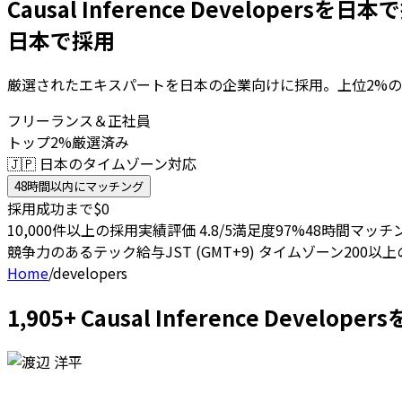
Causal Inference Developersを日
日本で採用
厳選されたエキスパートを日本の企業向けに採用。上位2%の
フリーランス＆正社員
トップ2%厳選済み
🇯🇵 日本のタイムゾーン対応
48時間以内にマッチング
採用成功まで$0
10,000件以上の採用実績
評価 4.8/5
満足度97%
48時間マッチ
競争力のあるテック給与
JST (GMT+9) タイムゾーン
200以
Home
/
developers
1,905+ Causal Inference Dev