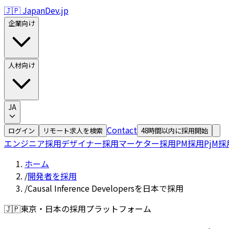
🇯🇵 JapanDev.jp
企業向け
人材向け
JA
Contact
ログイン
リモート求人を検索
48時間以内に採用開始
エンジニア採用
デザイナー採用
マーケター採用
PM採用
PjM採
ホーム
/
開発者を採用
/
Causal Inference Developersを日本で採用
🇯🇵
東京・日本の採用プラットフォーム