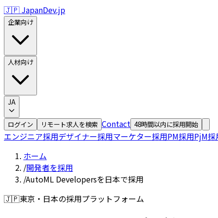
🇯🇵 JapanDev.jp
企業向け
人材向け
JA
Contact
ログイン
リモート求人を検索
48時間以内に採用開始
エンジニア採用
デザイナー採用
マーケター採用
PM採用
PjM採
ホーム
/
開発者を採用
/
AutoML Developersを日本で採用
🇯🇵
東京・日本の採用プラットフォーム