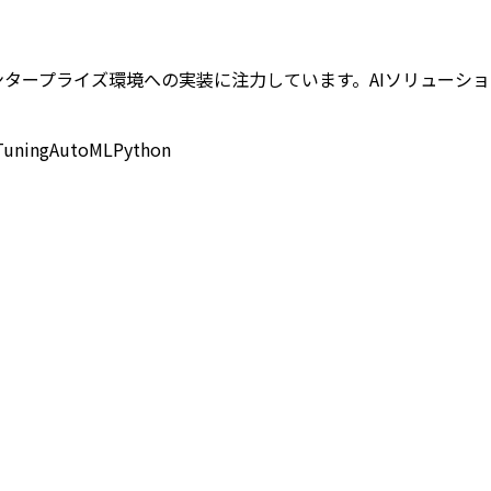
onとH2Oのエンタープライズ環境への実装に注力しています。AIソ
Tuning
AutoML
Python