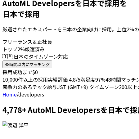
AutoML Developersを日本で採用を
日本で採用
厳選されたエキスパートを日本の企業向けに採用。上位2%の
フリーランス＆正社員
トップ2%厳選済み
🇯🇵 日本のタイムゾーン対応
48時間以内にマッチング
採用成功まで$0
10,000件以上の採用実績
評価 4.8/5
満足度97%
48時間マッチ
競争力のあるテック給与
JST (GMT+9) タイムゾーン
200以
Home
/
developers
4,778+ AutoML Developersを