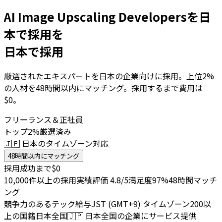
AI Image Upscaling Developersを日
本で採用を
日本で採用
厳選されたエキスパートを日本の企業向けに採用。上位2%
の人材を48時間以内にマッチング。採用するまで費用は
$0。
フリーランス＆正社員
トップ2%厳選済み
🇯🇵 日本のタイムゾーン対応
48時間以内にマッチング
採用成功まで$0
10,000件以上の採用実績
評価 4.8/5
満足度97%
48時間マッチ
ング
競争力のあるテック給与
JST (GMT+9) タイムゾーン
200以
上の国籍
日本全国
🇯🇵
日本全国の企業にサービス提供