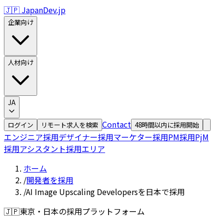
🇯🇵 JapanDev.jp
企業向け
人材向け
JA
Contact
ログイン
リモート求人を検索
48時間以内に採用開始
エンジニア採用
デザイナー採用
マーケター採用
PM採用
PjM
採用
アシスタント採用
エリア
ホーム
/
開発者を採用
/
AI Image Upscaling Developersを日本で採用
🇯🇵
東京・日本の採用プラットフォーム