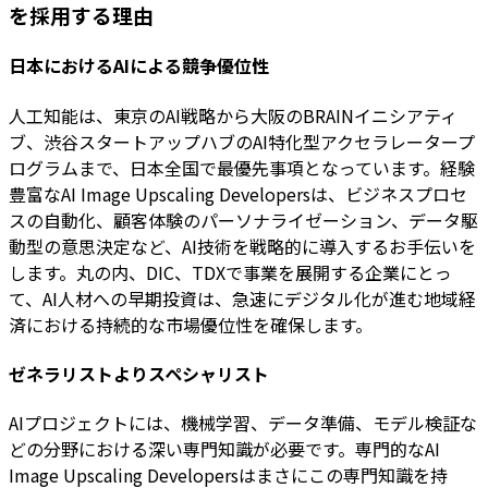
を採用する理由
日本におけるAIによる競争優位性
人工知能は、東京のAI戦略から大阪のBRAINイニシアティ
ブ、渋谷スタートアップハブのAI特化型アクセラレータープ
ログラムまで、日本全国で最優先事項となっています。経験
豊富なAI Image Upscaling Developersは、ビジネスプロセ
スの自動化、顧客体験のパーソナライゼーション、データ駆
動型の意思決定など、AI技術を戦略的に導入するお手伝いを
します。丸の内、DIC、TDXで事業を展開する企業にとっ
て、AI人材への早期投資は、急速にデジタル化が進む地域経
済における持続的な市場優位性を確保します。
ゼネラリストよりスペシャリスト
AIプロジェクトには、機械学習、データ準備、モデル検証な
どの分野における深い専門知識が必要です。専門的なAI
Image Upscaling Developersはまさにこの専門知識を持