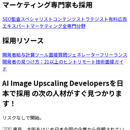
マーケティング専門家も採用
SEO監査スペシャリスト
コンテンツストラテジスト
有料広告
エキスパート
マーケティング全専門分野
採用リソース
開発者給与計算ツール
面接質問ジェネレーター
フリーランス
開発者の見つけ方：21以上のヒント
リモート技術面接ガイ
ド
AI Image Upscaling Developersを日
本で採用 の次の人材がすぐ見つかりま
す！
リスクなしで開始。
🇯🇵
東京、大阪をはじめ日本全国の企業から信頼されてい