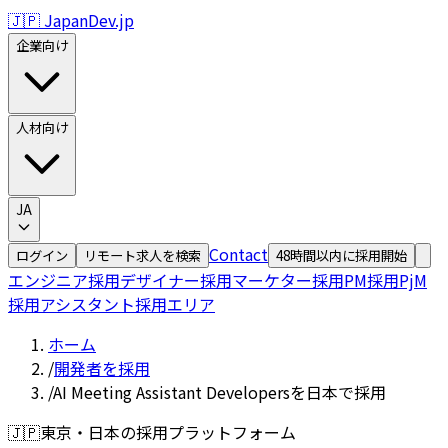
🇯🇵 JapanDev.jp
企業向け
人材向け
JA
Contact
ログイン
リモート求人を検索
48時間以内に採用開始
エンジニア採用
デザイナー採用
マーケター採用
PM採用
PjM
採用
アシスタント採用
エリア
ホーム
/
開発者を採用
/
AI Meeting Assistant Developersを日本で採用
🇯🇵
東京・日本の採用プラットフォーム