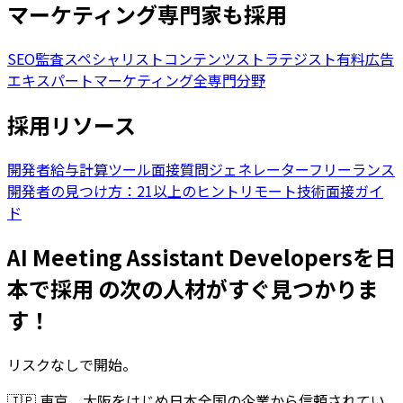
マーケティング専門家も採用
SEO監査スペシャリスト
コンテンツストラテジスト
有料広告
エキスパート
マーケティング全専門分野
採用リソース
開発者給与計算ツール
面接質問ジェネレーター
フリーランス
開発者の見つけ方：21以上のヒント
リモート技術面接ガイ
ド
AI Meeting Assistant Developersを日
本で採用 の次の人材がすぐ見つかりま
す！
リスクなしで開始。
🇯🇵
東京、大阪をはじめ日本全国の企業から信頼されてい