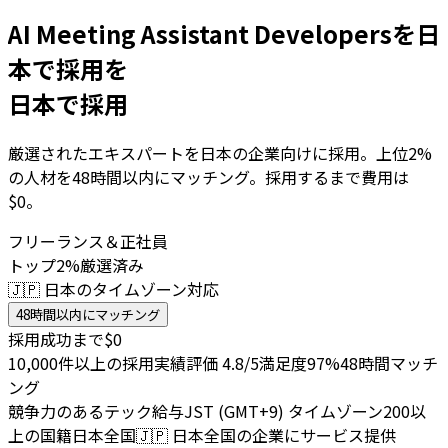
AI Meeting Assistant Developersを日
本で採用を
日本で採用
厳選されたエキスパートを日本の企業向けに採用。上位2%
の人材を48時間以内にマッチング。採用するまで費用は
$0。
フリーランス＆正社員
トップ2%厳選済み
🇯🇵 日本のタイムゾーン対応
48時間以内にマッチング
採用成功まで$0
10,000件以上の採用実績
評価 4.8/5
満足度97%
48時間マッチ
ング
競争力のあるテック給与
JST (GMT+9) タイムゾーン
200以
上の国籍
日本全国
🇯🇵
日本全国の企業にサービス提供