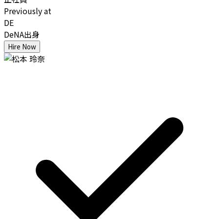
Previously at
DE
DeNA出身
Hire Now