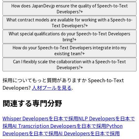
How does JapanDev.jp ensure the quality of Speech-to-Text
Developers?
+
What contract models are available for working with a Speech-to-
Text Developers?
+
What special qualifications do your Speech-to-Text Developers
bring?
+
How do your Speech-to-Text Developers integrate into my
existing team?
+
Can I flexibly scale the collaboration with a Speech-to-Text
Developers?
+
採用についてもっと質問がありますか
Speech-to-Text
Developers
?
人材プールを見る
.
関連する専門分野
Whisper Developersを日本で採用
NLP Developersを日本で
採用
AI Transcription Developersを日本で採用
Python
Developersを日本で採用
AI Developersを日本で採用