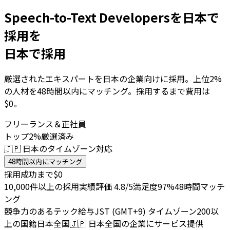
Speech-to-Text Developersを日本で
採用を
日本で採用
厳選されたエキスパートを日本の企業向けに採用。上位2%
の人材を48時間以内にマッチング。採用するまで費用は
$0。
フリーランス＆正社員
トップ2%厳選済み
🇯🇵 日本のタイムゾーン対応
48時間以内にマッチング
採用成功まで$0
10,000件以上の採用実績
評価 4.8/5
満足度97%
48時間マッチ
ング
競争力のあるテック給与
JST (GMT+9) タイムゾーン
200以
上の国籍
日本全国
🇯🇵
日本全国の企業にサービス提供