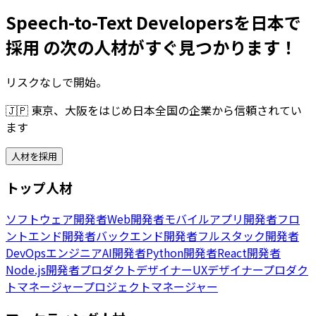
Speech-to-Text Developersを日本で
採用 の次の人材がすぐ見つかります！
リスクなしで開始。
🇯🇵
東京、大阪をはじめ日本全国の企業から信頼されてい
ます
人材を採用
トップ人材
ソフトウェア開発者
Web開発者
モバイルアプリ開発者
フロ
ントエンド開発者
バックエンド開発者
フルスタック開発者
DevOpsエンジニア
AI開発者
Python開発者
React開発者
Node.js開発者
プロダクトデザイナー
UXデザイナー
プロダク
トマネージャー
プロジェクトマネージャー