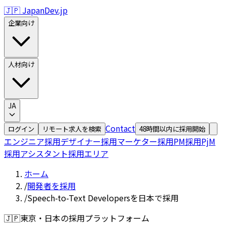
🇯🇵 JapanDev.jp
企業向け
人材向け
JA
Contact
ログイン
リモート求人を検索
48時間以内に採用開始
エンジニア採用
デザイナー採用
マーケター採用
PM採用
PjM
採用
アシスタント採用
エリア
ホーム
/
開発者を採用
/
Speech-to-Text Developersを日本で採用
🇯🇵
東京・日本の採用プラットフォーム