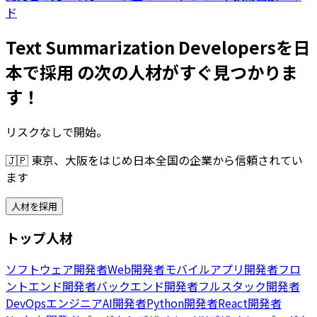
ド
Text Summarization Developersを日
本で採用 の次の人材がすぐ見つかりま
す！
リスクなしで開始。
🇯🇵
東京、大阪をはじめ日本全国の企業から信頼されてい
ます
人材を採用
トップ人材
ソフトウェア開発者
Web開発者
モバイルアプリ開発者
フロ
ントエンド開発者
バックエンド開発者
フルスタック開発者
DevOpsエンジニア
AI開発者
Python開発者
React開発者