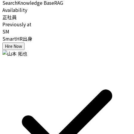
Search
Knowledge Base
RAG
Availability
正社員
Previously at
SM
SmartHR出身
Hire Now