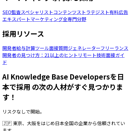
SEO監査スペシャリスト
コンテンツストラテジスト
有料広告
エキスパート
マーケティング全専門分野
採用リソース
開発者給与計算ツール
面接質問ジェネレーター
フリーランス
開発者の見つけ方：21以上のヒント
リモート技術面接ガイ
ド
AI Knowledge Base Developersを日
本で採用 の次の人材がすぐ見つかりま
す！
リスクなしで開始。
🇯🇵
東京、大阪をはじめ日本全国の企業から信頼されてい
ます