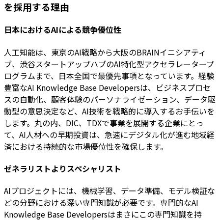
を採用する理由
日本におけるAIによる競争優位性
人工知能は、東京のAI戦略から大阪のBRAINイニシアティ
ブ、渋谷スタートアップハブのAI特化型アクセラレータープ
ログラムまで、日本全国で最優先事項となっています。経験
豊富なAI Knowledge Base Developersは、ビジネスプロセ
スの自動化、顧客体験のパーソナライゼーション、データ駆
動型の意思決定など、AI技術を戦略的に導入するお手伝いを
します。丸の内、DIC、TDXで事業を展開する企業にとっ
て、AI人材への早期投資は、急速にデジタル化が進む地域経
済における持続的な市場優位性を確保します。
ゼネラリストよりスペシャリスト
AIプロジェクトには、機械学習、データ準備、モデル検証な
どの分野における深い専門知識が必要です。専門的なAI
Knowledge Base Developersはまさにこの専門知識を持