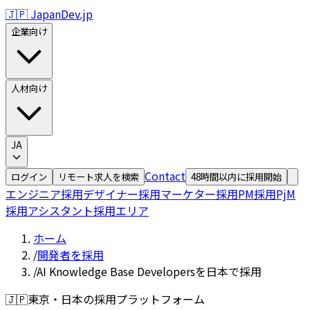
🇯🇵 JapanDev.jp
企業向け
人材向け
JA
Contact
ログイン
リモート求人を検索
48時間以内に採用開始
エンジニア採用
デザイナー採用
マーケター採用
PM採用
PjM
採用
アシスタント採用
エリア
ホーム
/
開発者を採用
/
AI Knowledge Base Developersを日本で採用
🇯🇵
東京・日本の採用プラットフォーム