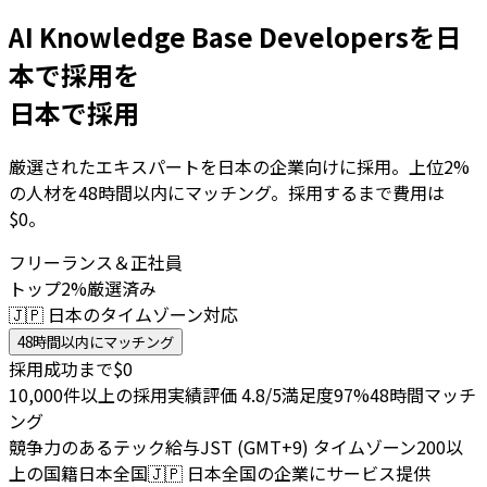
AI Knowledge Base Developersを日
本で採用を
日本で採用
厳選されたエキスパートを日本の企業向けに採用。上位2%
の人材を48時間以内にマッチング。採用するまで費用は
$0。
フリーランス＆正社員
トップ2%厳選済み
🇯🇵 日本のタイムゾーン対応
48時間以内にマッチング
採用成功まで$0
10,000件以上の採用実績
評価 4.8/5
満足度97%
48時間マッチ
ング
競争力のあるテック給与
JST (GMT+9) タイムゾーン
200以
上の国籍
日本全国
🇯🇵
日本全国の企業にサービス提供