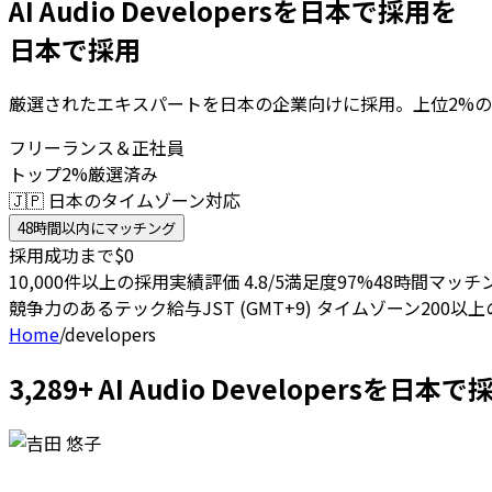
AI Audio Developersを日本で採用を
日本で採用
厳選されたエキスパートを日本の企業向けに採用。上位2%の
フリーランス＆正社員
トップ2%厳選済み
🇯🇵 日本のタイムゾーン対応
48時間以内にマッチング
採用成功まで$0
10,000件以上の採用実績
評価 4.8/5
満足度97%
48時間マッチ
競争力のあるテック給与
JST (GMT+9) タイムゾーン
200以
Home
/
developers
3,289+ AI Audio Developers