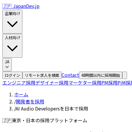
🇯🇵 JapanDev.jp
企業向け
人材向け
JA
Contact
ログイン
リモート求人を検索
48時間以内に採用開始
エンジニア採用
デザイナー採用
マーケター採用
PM採用
PjM採
ホーム
/
開発者を採用
/
AI Audio Developersを日本で採用
🇯🇵
東京・日本の採用プラットフォーム