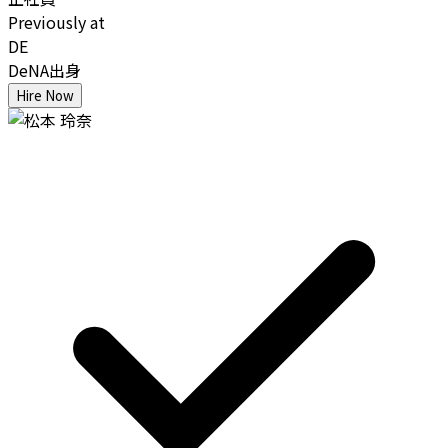
Previously at
DE
DeNA出身
Hire Now