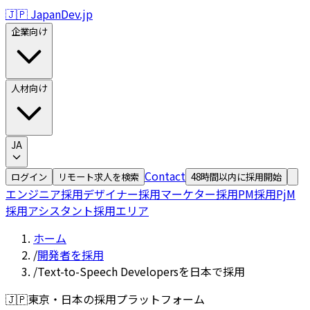
🇯🇵 JapanDev.jp
企業向け
人材向け
JA
Contact
ログイン
リモート求人を検索
48時間以内に採用開始
エンジニア採用
デザイナー採用
マーケター採用
PM採用
PjM
採用
アシスタント採用
エリア
ホーム
/
開発者を採用
/
Text-to-Speech Developersを日本で採用
🇯🇵
東京・日本の採用プラットフォーム