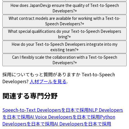
How does JapanDev.jp ensure the quality of Text-to-Speech
Developers?
+
What contract models are available for working with a Text-to-
Speech Developers?
+
What special qualifications do your Text-to-Speech Developers
bring?
+
How do your Text-to-Speech Developers integrate into my
existing team?
+
Can I flexibly scale the collaboration with a Text-to-Speech
Developers?
+
採用についてもっと質問がありますか
Text-to-Speech
Developers
?
人材プールを見る
.
関連する専門分野
Speech-to-Text Developersを日本で採用
NLP Developers
を日本で採用
AI Voice Developersを日本で採用
Python
Developersを日本で採用
AI Developersを日本で採用