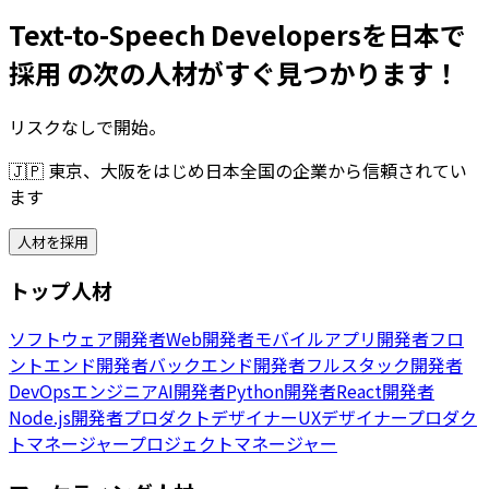
Text-to-Speech Developersを日本で
採用 の次の人材がすぐ見つかります！
リスクなしで開始。
🇯🇵
東京、大阪をはじめ日本全国の企業から信頼されてい
ます
人材を採用
トップ人材
ソフトウェア開発者
Web開発者
モバイルアプリ開発者
フロ
ントエンド開発者
バックエンド開発者
フルスタック開発者
DevOpsエンジニア
AI開発者
Python開発者
React開発者
Node.js開発者
プロダクトデザイナー
UXデザイナー
プロダク
トマネージャー
プロジェクトマネージャー