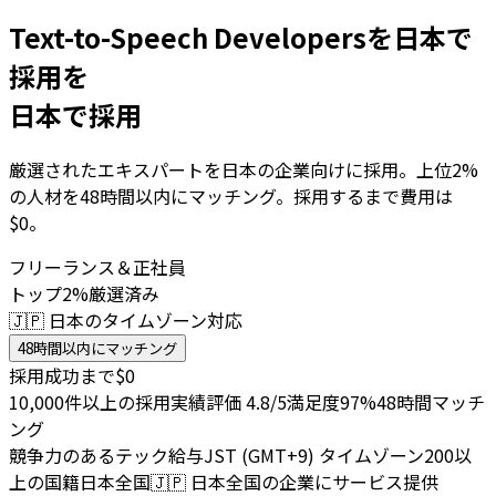
Text-to-Speech Developersを日本で
採用を
日本で採用
厳選されたエキスパートを日本の企業向けに採用。上位2%
の人材を48時間以内にマッチング。採用するまで費用は
$0。
フリーランス＆正社員
トップ2%厳選済み
🇯🇵 日本のタイムゾーン対応
48時間以内にマッチング
採用成功まで$0
10,000件以上の採用実績
評価 4.8/5
満足度97%
48時間マッチ
ング
競争力のあるテック給与
JST (GMT+9) タイムゾーン
200以
上の国籍
日本全国
🇯🇵
日本全国の企業にサービス提供