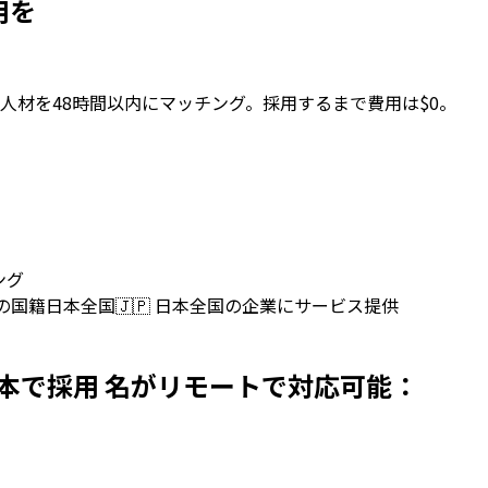
採用を
人材を48時間以内にマッチング。採用するまで費用は$0。
ング
上の国籍
日本全国
🇯🇵
日本全国の企業にサービス提供
opersを日本で採用 名がリモートで対応可能：