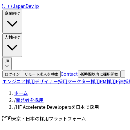
🇯🇵 JapanDev.jp
企業向け
人材向け
JA
Contact
ログイン
リモート求人を検索
48時間以内に採用開始
エンジニア採用
デザイナー採用
マーケター採用
PM採用
PjM採
ホーム
/
開発者を採用
/
HF Accelerate Developersを日本で採用
🇯🇵
東京・日本の採用プラットフォーム