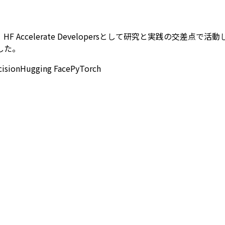
celerate Developersとして研究と実践の交差点で活動
した。
cision
Hugging Face
PyTorch