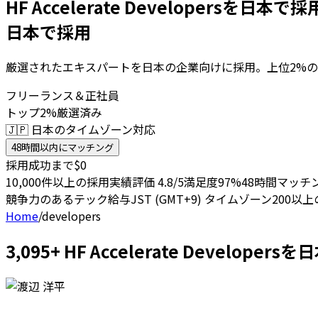
HF Accelerate Developersを日本で
日本で採用
厳選されたエキスパートを日本の企業向けに採用。上位2%の
フリーランス＆正社員
トップ2%厳選済み
🇯🇵 日本のタイムゾーン対応
48時間以内にマッチング
採用成功まで$0
10,000件以上の採用実績
評価 4.8/5
満足度97%
48時間マッチ
競争力のあるテック給与
JST (GMT+9) タイムゾーン
200以
Home
/
developers
3,095+ HF Accelerate Devel