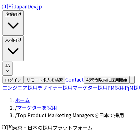
🇯🇵 JapanDev.jp
企業向け
人材向け
JA
Contact
ログイン
リモート求人を検索
48時間以内に採用開始
エンジニア採用
デザイナー採用
マーケター採用
PM採用
PjM採
ホーム
/
マーケターを採用
/
Top Product Marketing Managersを日本で採用
🇯🇵
東京・日本の採用プラットフォーム