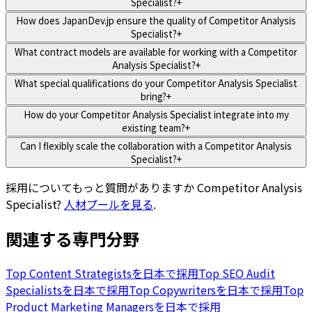
Specialist?
+
How does JapanDev.jp ensure the quality of Competitor Analysis
Specialist?
+
What contract models are available for working with a Competitor
Analysis Specialist?
+
What special qualifications do your Competitor Analysis Specialist
bring?
+
How do your Competitor Analysis Specialist integrate into my
existing team?
+
Can I flexibly scale the collaboration with a Competitor Analysis
Specialist?
+
採用についてもっと質問がありますか
Competitor Analysis
Specialist
?
人材プールを見る
.
関連する専門分野
Top Content Strategistsを日本で採用
Top SEO Audit
Specialistsを日本で採用
Top Copywritersを日本で採用
Top
Product Marketing Managersを日本で採用