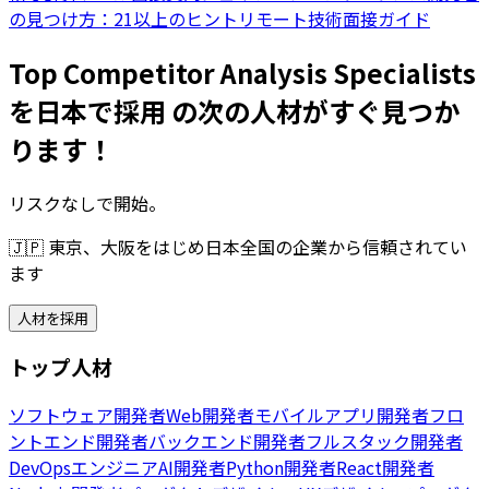
の見つけ方：21以上のヒント
リモート技術面接ガイド
Top Competitor Analysis Specialists
を日本で採用 の次の人材がすぐ見つか
ります！
リスクなしで開始。
🇯🇵
東京、大阪をはじめ日本全国の企業から信頼されてい
ます
人材を採用
トップ人材
ソフトウェア開発者
Web開発者
モバイルアプリ開発者
フロ
ントエンド開発者
バックエンド開発者
フルスタック開発者
DevOpsエンジニア
AI開発者
Python開発者
React開発者