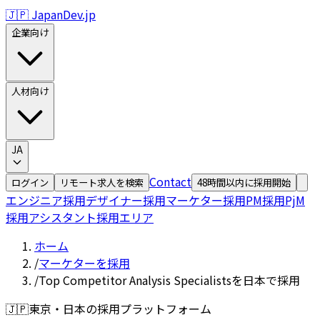
🇯🇵 JapanDev.jp
企業向け
人材向け
JA
Contact
ログイン
リモート求人を検索
48時間以内に採用開始
エンジニア採用
デザイナー採用
マーケター採用
PM採用
PjM
採用
アシスタント採用
エリア
ホーム
/
マーケターを採用
/
Top Competitor Analysis Specialistsを日本で採用
🇯🇵
東京・日本の採用プラットフォーム