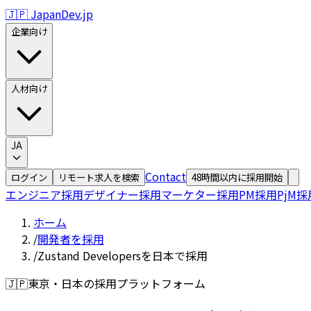
🇯🇵 JapanDev.jp
企業向け
人材向け
JA
Contact
ログイン
リモート求人を検索
48時間以内に採用開始
エンジニア採用
デザイナー採用
マーケター採用
PM採用
PjM採
ホーム
/
開発者を採用
/
Zustand Developersを日本で採用
🇯🇵
東京・日本の採用プラットフォーム