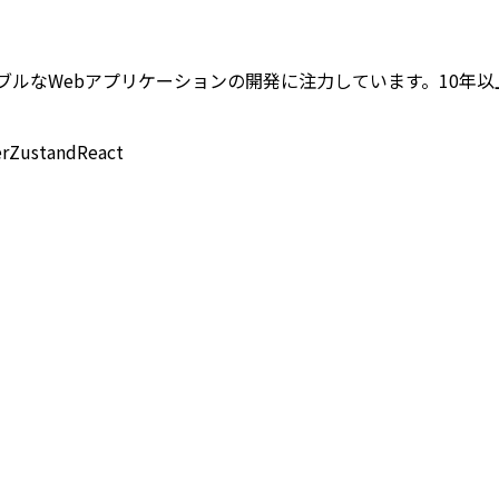
セシブルなWebアプリケーションの開発に注力しています。10年以上にわ
r
Zustand
React