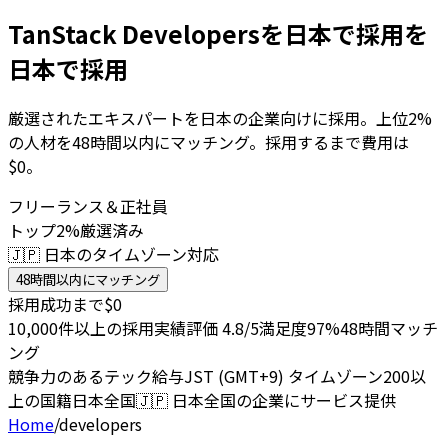
TanStack Developersを日本で採用を
日本で採用
厳選されたエキスパートを日本の企業向けに採用。上位2%
の人材を48時間以内にマッチング。採用するまで費用は
$0。
フリーランス＆正社員
トップ2%厳選済み
🇯🇵 日本のタイムゾーン対応
48時間以内にマッチング
採用成功まで$0
10,000件以上の採用実績
評価 4.8/5
満足度97%
48時間マッチ
ング
競争力のあるテック給与
JST (GMT+9) タイムゾーン
200以
上の国籍
日本全国
🇯🇵
日本全国の企業にサービス提供
Home
/
developers