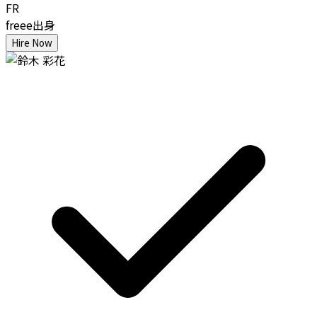
FR
freee出身
Hire Now