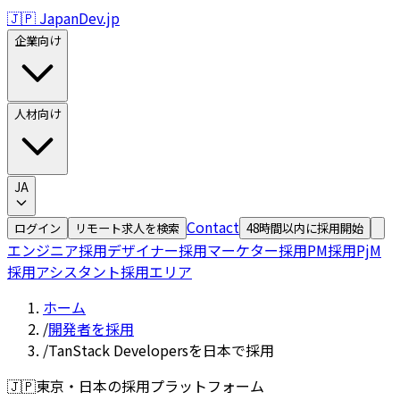
🇯🇵 JapanDev.jp
企業向け
人材向け
JA
Contact
ログイン
リモート求人を検索
48時間以内に採用開始
エンジニア採用
デザイナー採用
マーケター採用
PM採用
PjM
採用
アシスタント採用
エリア
ホーム
/
開発者を採用
/
TanStack Developersを日本で採用
🇯🇵
東京・日本の採用プラットフォーム