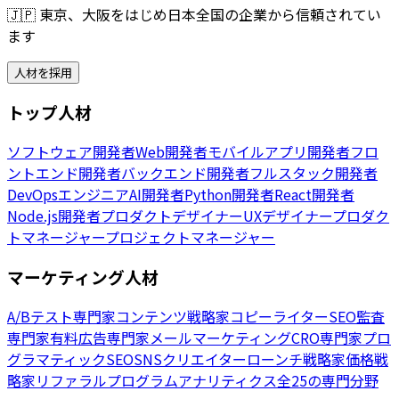
🇯🇵
東京、大阪をはじめ日本全国の企業から信頼されてい
ます
人材を採用
トップ人材
ソフトウェア開発者
Web開発者
モバイルアプリ開発者
フロ
ントエンド開発者
バックエンド開発者
フルスタック開発者
DevOpsエンジニア
AI開発者
Python開発者
React開発者
Node.js開発者
プロダクトデザイナー
UXデザイナー
プロダク
トマネージャー
プロジェクトマネージャー
マーケティング人材
A/Bテスト専門家
コンテンツ戦略家
コピーライター
SEO監査
専門家
有料広告専門家
メールマーケティング
CRO専門家
プロ
グラマティックSEO
SNSクリエイター
ローンチ戦略家
価格戦
略家
リファラルプログラム
アナリティクス
全25の専門分野