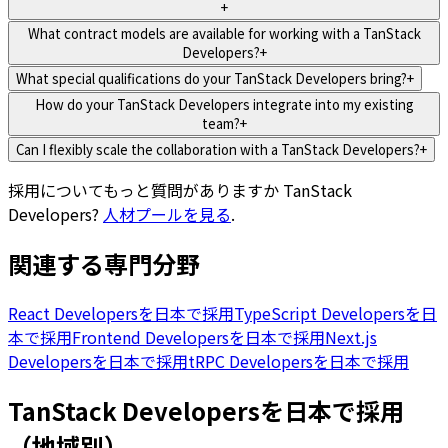
+
What contract models are available for working with a TanStack
Developers?
+
What special qualifications do your TanStack Developers bring?
+
How do your TanStack Developers integrate into my existing
team?
+
Can I flexibly scale the collaboration with a TanStack Developers?
+
採用についてもっと質問がありますか
TanStack
Developers
?
人材プールを見る
.
関連する専門分野
React Developersを日本で採用
TypeScript Developersを日
本で採用
Frontend Developersを日本で採用
Next.js
Developersを日本で採用
tRPC Developersを日本で採用
TanStack Developersを日本で採用
（地域別）