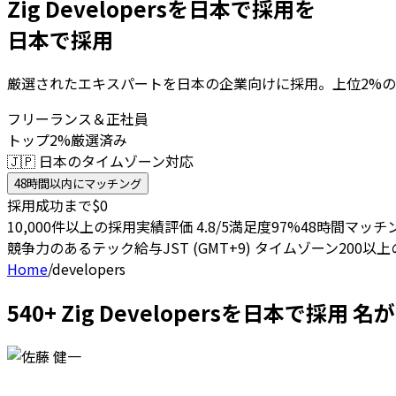
Zig Developersを日本で採用を
日本で採用
厳選されたエキスパートを日本の企業向けに採用。上位2%の
フリーランス＆正社員
トップ2%厳選済み
🇯🇵 日本のタイムゾーン対応
48時間以内にマッチング
採用成功まで$0
10,000件以上の採用実績
評価 4.8/5
満足度97%
48時間マッチ
競争力のあるテック給与
JST (GMT+9) タイムゾーン
200以
Home
/
developers
540+ Zig Developersを日本で採