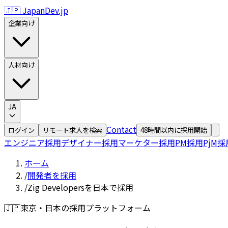
🇯🇵 JapanDev.jp
企業向け
人材向け
JA
Contact
ログイン
リモート求人を検索
48時間以内に採用開始
エンジニア採用
デザイナー採用
マーケター採用
PM採用
PjM採
ホーム
/
開発者を採用
/
Zig Developersを日本で採用
🇯🇵
東京・日本の採用プラットフォーム