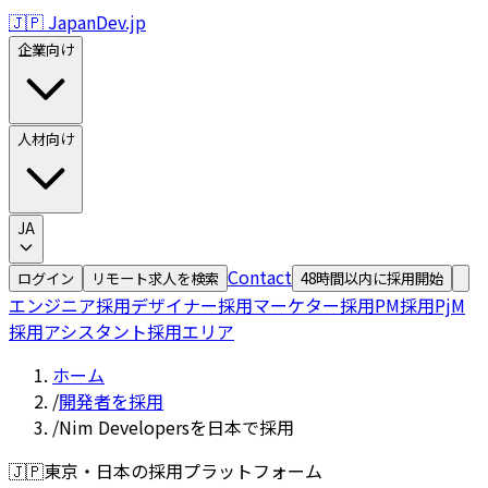
🇯🇵 JapanDev.jp
企業向け
人材向け
JA
Contact
ログイン
リモート求人を検索
48時間以内に採用開始
エンジニア採用
デザイナー採用
マーケター採用
PM採用
PjM
採用
アシスタント採用
エリア
ホーム
/
開発者を採用
/
Nim Developersを日本で採用
🇯🇵
東京・日本の採用プラットフォーム