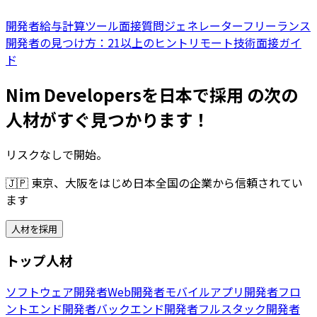
開発者給与計算ツール
面接質問ジェネレーター
フリーランス
開発者の見つけ方：21以上のヒント
リモート技術面接ガイ
ド
Nim Developersを日本で採用 の次の
人材がすぐ見つかります！
リスクなしで開始。
🇯🇵
東京、大阪をはじめ日本全国の企業から信頼されてい
ます
人材を採用
トップ人材
ソフトウェア開発者
Web開発者
モバイルアプリ開発者
フロ
ントエンド開発者
バックエンド開発者
フルスタック開発者