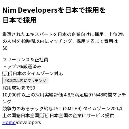
Nim Developersを日本で採用を
日本で採用
厳選されたエキスパートを日本の企業向けに採用。上位2%
の人材を48時間以内にマッチング。採用するまで費用は
$0。
フリーランス＆正社員
トップ2%厳選済み
🇯🇵 日本のタイムゾーン対応
48時間以内にマッチング
採用成功まで$0
10,000件以上の採用実績
評価 4.8/5
満足度97%
48時間マッチ
ング
競争力のあるテック給与
JST (GMT+9) タイムゾーン
200以
上の国籍
日本全国
🇯🇵
日本全国の企業にサービス提供
Home
/
developers