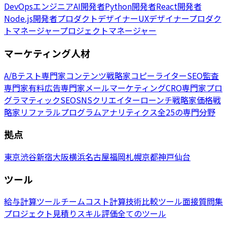
DevOpsエンジニア
AI開発者
Python開発者
React開発者
Node.js開発者
プロダクトデザイナー
UXデザイナー
プロダク
トマネージャー
プロジェクトマネージャー
マーケティング人材
A/Bテスト専門家
コンテンツ戦略家
コピーライター
SEO監査
専門家
有料広告専門家
メールマーケティング
CRO専門家
プロ
グラマティックSEO
SNSクリエイター
ローンチ戦略家
価格戦
略家
リファラルプログラム
アナリティクス
全25の専門分野
拠点
東京
渋谷
新宿
大阪
横浜
名古屋
福岡
札幌
京都
神戸
仙台
ツール
給与計算ツール
チームコスト計算
技術比較ツール
面接質問集
プロジェクト見積り
スキル評価
全てのツール