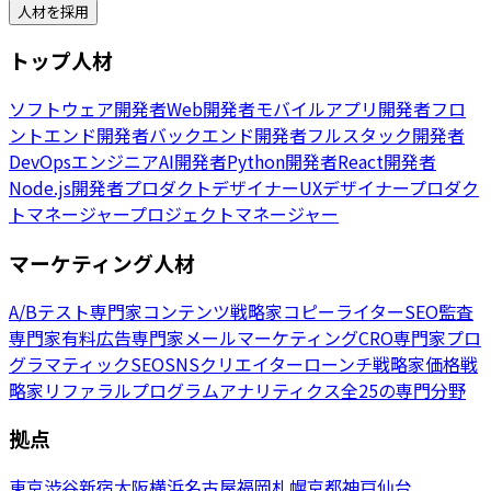
人材を採用
トップ人材
ソフトウェア開発者
Web開発者
モバイルアプリ開発者
フロ
ントエンド開発者
バックエンド開発者
フルスタック開発者
DevOpsエンジニア
AI開発者
Python開発者
React開発者
Node.js開発者
プロダクトデザイナー
UXデザイナー
プロダク
トマネージャー
プロジェクトマネージャー
マーケティング人材
A/Bテスト専門家
コンテンツ戦略家
コピーライター
SEO監査
専門家
有料広告専門家
メールマーケティング
CRO専門家
プロ
グラマティックSEO
SNSクリエイター
ローンチ戦略家
価格戦
略家
リファラルプログラム
アナリティクス
全25の専門分野
拠点
東京
渋谷
新宿
大阪
横浜
名古屋
福岡
札幌
京都
神戸
仙台