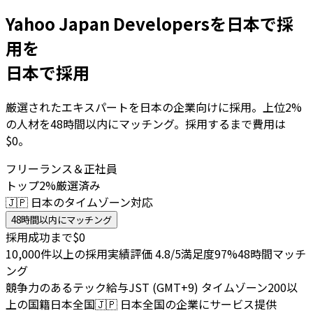
Yahoo Japan Developersを日本で採
用を
日本で採用
厳選されたエキスパートを日本の企業向けに採用。上位2%
の人材を48時間以内にマッチング。採用するまで費用は
$0。
フリーランス＆正社員
トップ2%厳選済み
🇯🇵 日本のタイムゾーン対応
48時間以内にマッチング
採用成功まで$0
10,000件以上の採用実績
評価 4.8/5
満足度97%
48時間マッチ
ング
競争力のあるテック給与
JST (GMT+9) タイムゾーン
200以
上の国籍
日本全国
🇯🇵
日本全国の企業にサービス提供