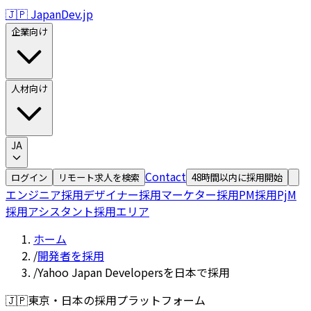
🇯🇵 JapanDev.jp
企業向け
人材向け
JA
Contact
ログイン
リモート求人を検索
48時間以内に採用開始
エンジニア採用
デザイナー採用
マーケター採用
PM採用
PjM
採用
アシスタント採用
エリア
ホーム
/
開発者を採用
/
Yahoo Japan Developersを日本で採用
🇯🇵
東京・日本の採用プラットフォーム