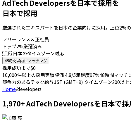
AdTech Developersを日本で採用を
日本で採用
厳選されたエキスパートを日本の企業向けに採用。上位2%の
フリーランス＆正社員
トップ2%厳選済み
🇯🇵 日本のタイムゾーン対応
48時間以内にマッチング
採用成功まで$0
10,000件以上の採用実績
評価 4.8/5
満足度97%
48時間マッチ
競争力のあるテック給与
JST (GMT+9) タイムゾーン
200以
Home
/
developers
1,970+ AdTech Developersを