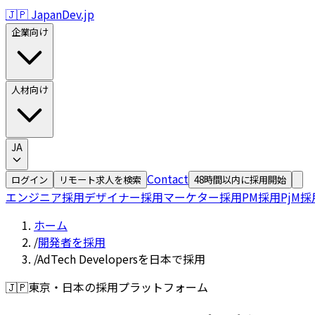
🇯🇵 JapanDev.jp
企業向け
人材向け
JA
Contact
ログイン
リモート求人を検索
48時間以内に採用開始
エンジニア採用
デザイナー採用
マーケター採用
PM採用
PjM採
ホーム
/
開発者を採用
/
AdTech Developersを日本で採用
🇯🇵
東京・日本の採用プラットフォーム