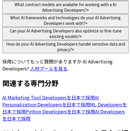
What contract models are available for working with a AI
Advertising Developers?
+
What AI frameworks and technologies do your AI Advertising
Developers work with?
+
Can your AI Advertising Developers also optimize or fine-tune
existing models?
+
How do your AI Advertising Developers handle sensitive data and
privacy?
+
採用についてもっと質問がありますか
AI Advertising
Developers
?
人材プールを見る
.
関連する専門分野
AI Marketing Tool Developersを日本で採用
AI
Personalization Developersを日本で採用
ML Developersを
日本で採用
Python Developersを日本で採用
AI Developers
を日本で採用