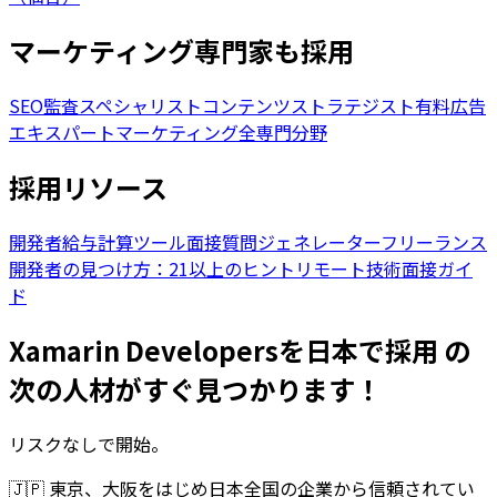
マーケティング専門家も採用
SEO監査スペシャリスト
コンテンツストラテジスト
有料広告
エキスパート
マーケティング全専門分野
採用リソース
開発者給与計算ツール
面接質問ジェネレーター
フリーランス
開発者の見つけ方：21以上のヒント
リモート技術面接ガイ
ド
Xamarin Developersを日本で採用 の
次の人材がすぐ見つかります！
リスクなしで開始。
🇯🇵
東京、大阪をはじめ日本全国の企業から信頼されてい