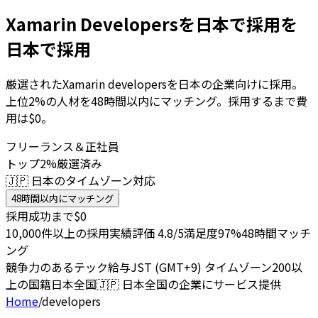
Xamarin Developersを日本で採用を
日本で採用
厳選されたXamarin developersを日本の企業向けに採用。
上位2%の人材を48時間以内にマッチング。採用するまで費
用は$0。
フリーランス＆正社員
トップ2%厳選済み
🇯🇵 日本のタイムゾーン対応
48時間以内にマッチング
採用成功まで$0
10,000件以上の採用実績
評価 4.8/5
満足度97%
48時間マッチ
ング
競争力のあるテック給与
JST (GMT+9) タイムゾーン
200以
上の国籍
日本全国
🇯🇵
日本全国の企業にサービス提供
Home
/
developers