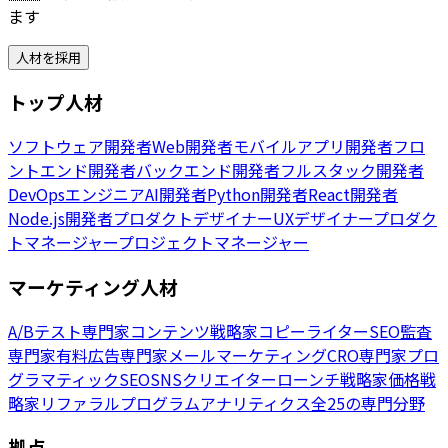
ます
人材を採用
トップ人材
ソフトウェア開発者
Web開発者
モバイルアプリ開発者
フロ
ントエンド開発者
バックエンド開発者
フルスタック開発者
DevOpsエンジニア
AI開発者
Python開発者
React開発者
Node.js開発者
プロダクトデザイナー
UXデザイナー
プロダク
トマネージャー
プロジェクトマネージャー
マーケティング人材
A/Bテスト専門家
コンテンツ戦略家
コピーライター
SEO監査
専門家
有料広告専門家
メールマーケティング
CRO専門家
プロ
グラマティックSEO
SNSクリエイター
ローンチ戦略家
価格戦
略家
リファラルプログラム
アナリティクス
全25の専門分野
拠点