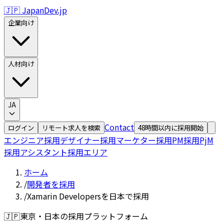
🇯🇵 JapanDev.jp
企業向け
人材向け
JA
Contact
ログイン
リモート求人を検索
48時間以内に採用開始
エンジニア採用
デザイナー採用
マーケター採用
PM採用
PjM
採用
アシスタント採用
エリア
ホーム
/
開発者を採用
/
Xamarin Developersを日本で採用
🇯🇵
東京・日本の採用プラットフォーム