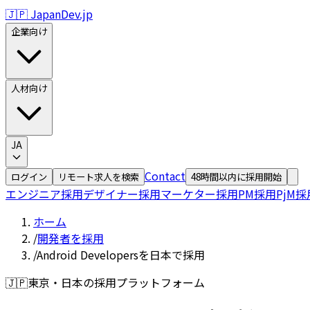
🇯🇵 JapanDev.jp
企業向け
人材向け
JA
Contact
ログイン
リモート求人を検索
48時間以内に採用開始
エンジニア採用
デザイナー採用
マーケター採用
PM採用
PjM採
ホーム
/
開発者を採用
/
Android Developersを日本で採用
🇯🇵
東京・日本の採用プラットフォーム