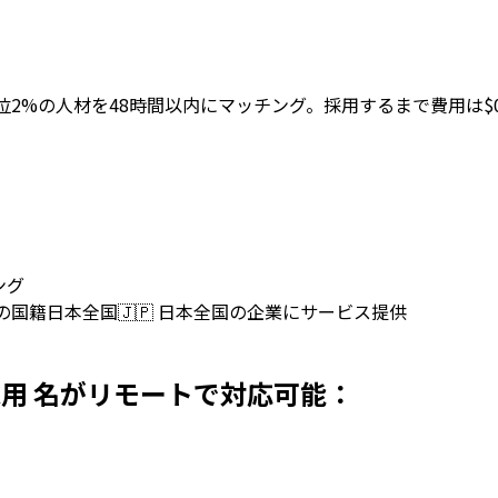
採用。上位2%の人材を48時間以内にマッチング。採用するまで費用は$
ング
上の国籍
日本全国
🇯🇵
日本全国の企業にサービス提供
を日本で採用 名がリモートで対応可能：