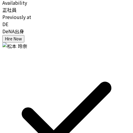
Availability
正社員
Previously at
DE
DeNA出身
Hire Now