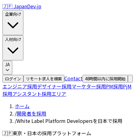
🇯🇵 JapanDev.jp
企業向け
人材向け
JA
Contact
ログイン
リモート求人を検索
48時間以内に採用開始
エンジニア採用
デザイナー採用
マーケター採用
PM採用
PjM
採用
アシスタント採用
エリア
ホーム
/
開発者を採用
/
White Label Platform Developersを日本で採用
🇯🇵
東京・日本の採用プラットフォーム