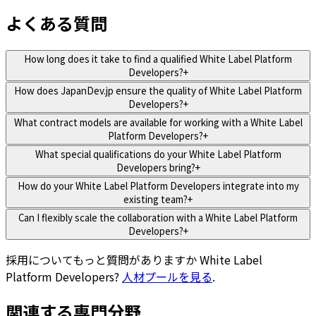
よくある質問
How long does it take to find a qualified White Label Platform
Developers?
+
How does JapanDev.jp ensure the quality of White Label Platform
Developers?
+
What contract models are available for working with a White Label
Platform Developers?
+
What special qualifications do your White Label Platform
Developers bring?
+
How do your White Label Platform Developers integrate into my
existing team?
+
Can I flexibly scale the collaboration with a White Label Platform
Developers?
+
採用についてもっと質問がありますか
White Label
Platform Developers
?
人材プールを見る
.
関連する専門分野