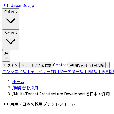
🇯🇵 JapanDev.jp
企業向け
人材向け
JA
Contact
ログイン
リモート求人を検索
48時間以内に採用開始
エンジニア採用
デザイナー採用
マーケター採用
PM採用
PjM採
ホーム
/
開発者を採用
/
Multi-Tenant Architecture Developersを日本で採用
🇯🇵
東京・日本の採用プラットフォーム