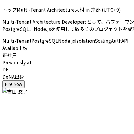
トップMulti-Tenant Architecture人材
in
京都 (UTC+9)
Multi-Tenant Architecture Developers
PostgreSQL、Node.jsを使用して数多くのプロジェクト
Multi-Tenant
PostgreSQL
Node.js
Isolation
Scaling
Auth
API
Availability
正社員
Previously at
DE
DeNA出身
Hire Now