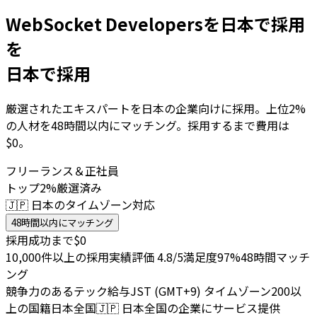
WebSocket Developersを日本で採用
を
日本で採用
厳選されたエキスパートを日本の企業向けに採用。上位2%
の人材を48時間以内にマッチング。採用するまで費用は
$0。
フリーランス＆正社員
トップ2%厳選済み
🇯🇵 日本のタイムゾーン対応
48時間以内にマッチング
採用成功まで$0
10,000件以上の採用実績
評価 4.8/5
満足度97%
48時間マッチ
ング
競争力のあるテック給与
JST (GMT+9) タイムゾーン
200以
上の国籍
日本全国
🇯🇵
日本全国の企業にサービス提供