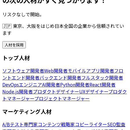
リスクなしで開始。
🇯🇵
東京、大阪をはじめ日本全国の企業から信頼されてい
ます
人材を採用
トップ人材
ソフトウェア開発者
Web開発者
モバイルアプリ開発者
フロ
ントエンド開発者
バックエンド開発者
フルスタック開発者
DevOpsエンジニア
AI開発者
Python開発者
React開発者
Node.js開発者
プロダクトデザイナー
UXデザイナー
プロダク
トマネージャー
プロジェクトマネージャー
マーケティング人材
A/Bテスト専門家
コンテンツ戦略家
コピーライター
SEO監査