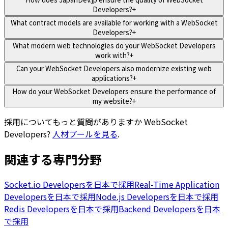
Developers?
+
What contract models are available for working with a WebSocket
Developers?
+
What modern web technologies do your WebSocket Developers
work with?
+
Can your WebSocket Developers also modernize existing web
applications?
+
How do your WebSocket Developers ensure the performance of
my website?
+
採用についてもっと質問がありますか
WebSocket
Developers
?
人材プールを見る
.
関連する専門分野
Socket.io Developersを日本で採用
Real-Time Application
Developersを日本で採用
Node.js Developersを日本で採用
Redis Developersを日本で採用
Backend Developersを日本
で採用