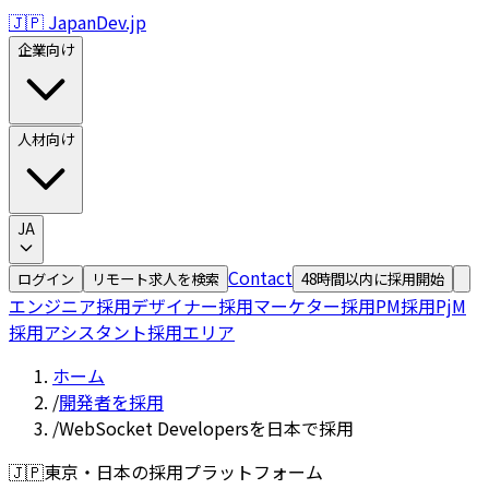
🇯🇵 JapanDev.jp
企業向け
人材向け
JA
Contact
ログイン
リモート求人を検索
48時間以内に採用開始
エンジニア採用
デザイナー採用
マーケター採用
PM採用
PjM
採用
アシスタント採用
エリア
ホーム
/
開発者を採用
/
WebSocket Developersを日本で採用
🇯🇵
東京・日本の採用プラットフォーム