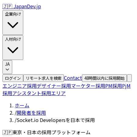
🇯🇵 JapanDev.jp
企業向け
人材向け
JA
Contact
ログイン
リモート求人を検索
48時間以内に採用開始
エンジニア採用
デザイナー採用
マーケター採用
PM採用
PjM
採用
アシスタント採用
エリア
ホーム
/
開発者を採用
/
Socket.io Developersを日本で採用
🇯🇵
東京・日本の採用プラットフォーム