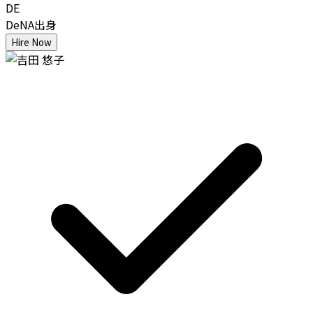
DE
DeNA出身
Hire Now