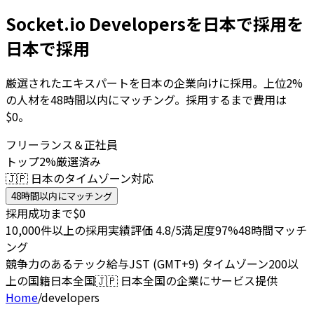
Socket.io Developersを日本で採用を
日本で採用
厳選されたエキスパートを日本の企業向けに採用。上位2%
の人材を48時間以内にマッチング。採用するまで費用は
$0。
フリーランス＆正社員
トップ2%厳選済み
🇯🇵 日本のタイムゾーン対応
48時間以内にマッチング
採用成功まで$0
10,000件以上の採用実績
評価 4.8/5
満足度97%
48時間マッチ
ング
競争力のあるテック給与
JST (GMT+9) タイムゾーン
200以
上の国籍
日本全国
🇯🇵
日本全国の企業にサービス提供
Home
/
developers