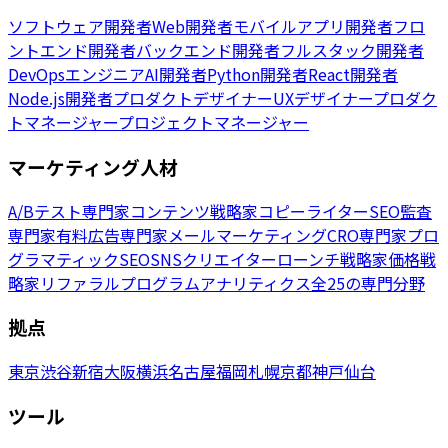
ソフトウェア開発者
Web開発者
モバイルアプリ開発者
フロ
ントエンド開発者
バックエンド開発者
フルスタック開発者
DevOpsエンジニア
AI開発者
Python開発者
React開発者
Node.js開発者
プロダクトデザイナー
UXデザイナー
プロダク
トマネージャー
プロジェクトマネージャー
マーケティング人材
A/Bテスト専門家
コンテンツ戦略家
コピーライター
SEO監査
専門家
有料広告専門家
メールマーケティング
CRO専門家
プロ
グラマティックSEO
SNSクリエイター
ローンチ戦略家
価格戦
略家
リファラルプログラム
アナリティクス
全25の専門分野
拠点
東京
渋谷
新宿
大阪
横浜
名古屋
福岡
札幌
京都
神戸
仙台
ツール