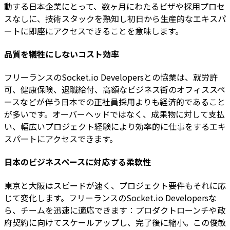
動する日本企業にとって、数ヶ月にわたるビザや採用プロセ
スなしに、技術スタックを熟知し初日から生産的なエキスパ
ートに即座にアクセスできることを意味します。
品質を犠牲にしないコスト効率
フリーランスのSocket.io Developersとの協業は、就労許
可、健康保険、退職給付、高額なビジネス街のオフィススペ
ースなどが伴う日本での正社員採用よりも経済的であること
が多いです。オーバーヘッドではなく、成果物に対して支払
い、幅広いプロジェクト経験により効率的に仕事をするエキ
スパートにアクセスできます。
日本のビジネスペースに対応する柔軟性
東京と大阪はスピードが速く、プロジェクト要件もそれに応
じて変化します。フリーランスのSocket.io Developersな
ら、チームを迅速に適応できます：プロダクトローンチや政
府契約に向けてスケールアップし、完了後に縮小。この俊敏