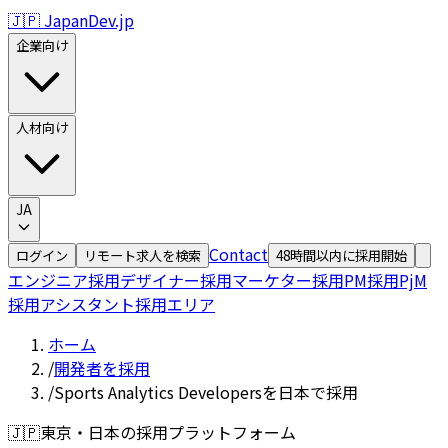
🇯🇵 JapanDev.jp
企業向け
人材向け
JA
Contact
ログイン
リモート求人を検索
48時間以内に採用開始
エンジニア採用
デザイナー採用
マーケター採用
PM採用
PjM
採用
アシスタント採用
エリア
ホーム
/
開発者を採用
/
Sports Analytics Developersを日本で採用
🇯🇵
東京・日本の採用プラットフォーム