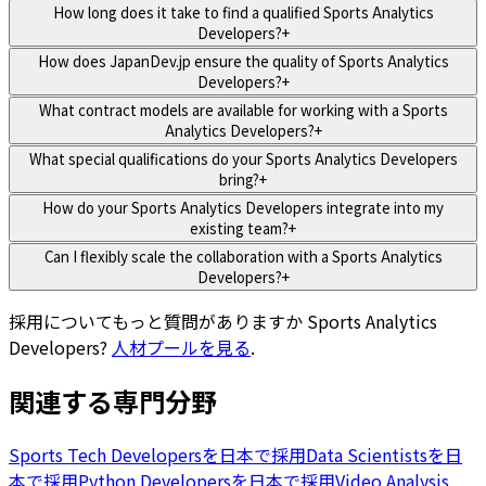
How long does it take to find a qualified Sports Analytics
Developers?
+
How does JapanDev.jp ensure the quality of Sports Analytics
Developers?
+
What contract models are available for working with a Sports
Analytics Developers?
+
What special qualifications do your Sports Analytics Developers
bring?
+
How do your Sports Analytics Developers integrate into my
existing team?
+
Can I flexibly scale the collaboration with a Sports Analytics
Developers?
+
採用についてもっと質問がありますか
Sports Analytics
Developers
?
人材プールを見る
.
関連する専門分野
Sports Tech Developersを日本で採用
Data Scientistsを日
本で採用
Python Developersを日本で採用
Video Analysis