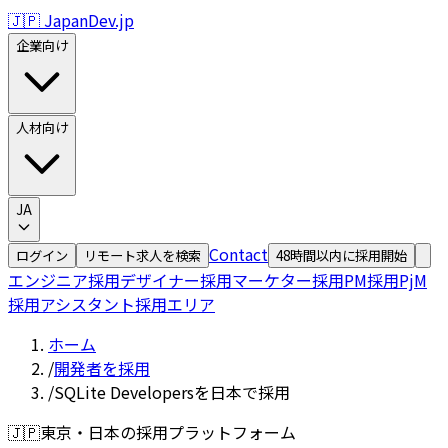
🇯🇵 JapanDev.jp
企業向け
人材向け
JA
Contact
ログイン
リモート求人を検索
48時間以内に採用開始
エンジニア採用
デザイナー採用
マーケター採用
PM採用
PjM
採用
アシスタント採用
エリア
ホーム
/
開発者を採用
/
SQLite Developersを日本で採用
🇯🇵
東京・日本の採用プラットフォーム