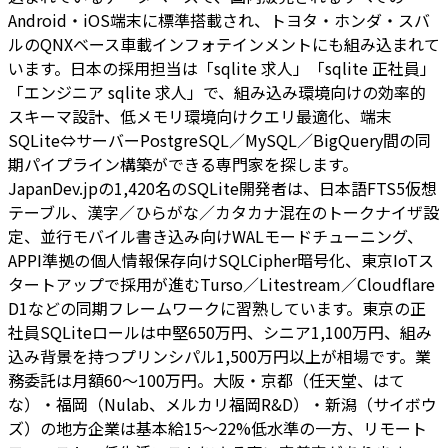
Android・iOS端末に標準搭載され、トヨタ・ホンダ・スバ
ルのQNXベース車載インフォテインメントにも組み込まれて
います。日本の採用担当は「sqlite 求人」「sqlite 正社員」
「エンジニア sqlite 求人」で、組み込み環境向けの効率的
スキーマ設計、低メモリ環境向けクエリ最適化、端末
SQLite⇔サーバーPostgreSQL／MySQL／BigQuery間の同
期パイプライン構築ができる専門家を探します。
JapanDev.jpの1,420名のSQLite開発者は、日本語FTS5仮想
テーブル、漢字／ひらがな／カタカナ混在のトークナイザ設
定、並行モバイル書き込み向けWALモードチューニング、
APPI準拠の個人情報保存向けSQLCipher暗号化、東京IoTス
タートアップで採用が進むTurso／Litestream／Cloudflare
D1などの同期フレームワークに習熟しています。東京の正
社員SQLiteロールは中堅650万円、シニア1,100万円、組み
込み背景を持つプリンシパル1,500万円以上が相場です。業
務委託は月額60〜100万円。大阪・京都（任天堂、はて
な）・福岡（Nulab、メルカリ福岡R&D）・新潟（サイボウ
ズ）の地方企業は基本給15〜22%低水準の一方、リモート