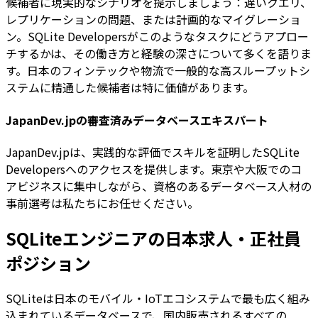
候補者に現実的なシナリオを提示しましょう：遅いクエリ、
レプリケーションの問題、または計画的なマイグレーショ
ン。SQLite Developersがこのようなタスクにどうアプロー
チするかは、その働き方と経験の深さについて多くを語りま
す。日本のフィンテックや物流で一般的な高スループットシ
ステムに精通した候補者は特に価値があります。
JapanDev.jpの審査済みデータベースエキスパート
JapanDev.jpは、実践的な評価でスキルを証明したSQLite
Developersへのアクセスを提供します。東京や大阪でのコ
アビジネスに集中しながら、資格のあるデータベース人材の
事前選考は私たちにお任せください。
SQLiteエンジニアの日本求人・正社員
ポジション
SQLiteは日本のモバイル・IoTエコシステムで最も広く組み
込まれているデータベースで、国内販売されるすべての