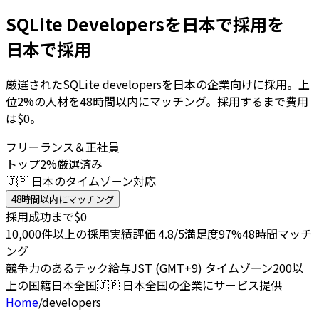
SQLite Developersを日本で採用を
日本で採用
厳選されたSQLite developersを日本の企業向けに採用。上
位2%の人材を48時間以内にマッチング。採用するまで費用
は$0。
フリーランス＆正社員
トップ2%厳選済み
🇯🇵 日本のタイムゾーン対応
48時間以内にマッチング
採用成功まで$0
10,000件以上の採用実績
評価 4.8/5
満足度97%
48時間マッチ
ング
競争力のあるテック給与
JST (GMT+9) タイムゾーン
200以
上の国籍
日本全国
🇯🇵
日本全国の企業にサービス提供
Home
/
developers